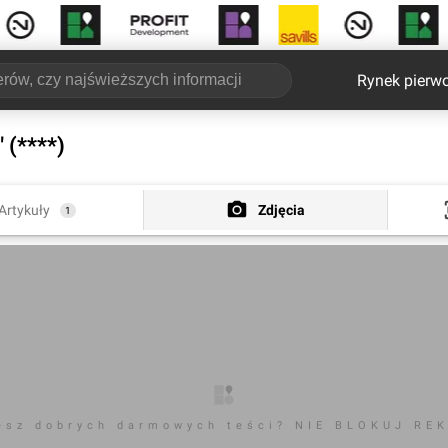
Rynek pierw
 (****)
Artykuły
Zdjęcia
1
esz dobrych darmowych teści? NIE BLOKUJ RE