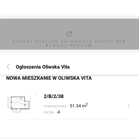
Chcesz dobrych darmowych teści? NIE
BLOKUJ REKLAM
Ogłoszenia Oliwska Vita
NOWA MIESZKANIE W OLIWSKA VITA
2/B/2/38
2
51.34
m
POWIERZCHNIA
4
PIĘTRO