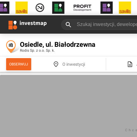
Osiedle, ul. Białodrzewna
Rodis Sp. z o.o. Sp. k.
O inwestycji
OBSERWUJ
Chc