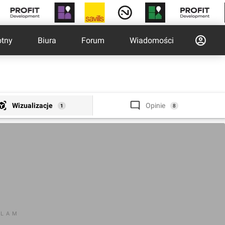
otny
Biura
Forum
Wiadomości
Wizualizacje
Opinie
1
8
KLAM