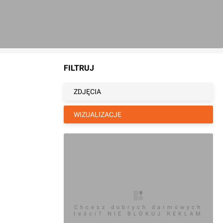
FILTRUJ
ZDJĘCIA
WIZUALIZACJE
Chcesz dobrych darmowych
teści? NIE BLOKUJ REKLAM