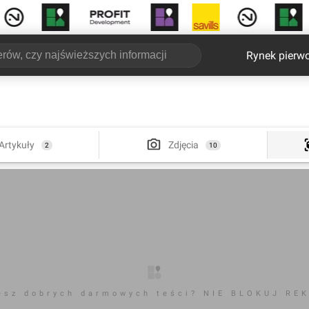
Rynek pierw
Artykuły
Zdjęcia
2
10
esz dobrych darmowych teści? NIE BLOKUJ RE