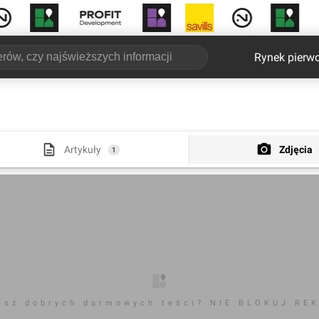
Rynek pierw
Artykuły
Zdjęcia
1
esz dobrych darmowych teści? NIE BLOKUJ RE