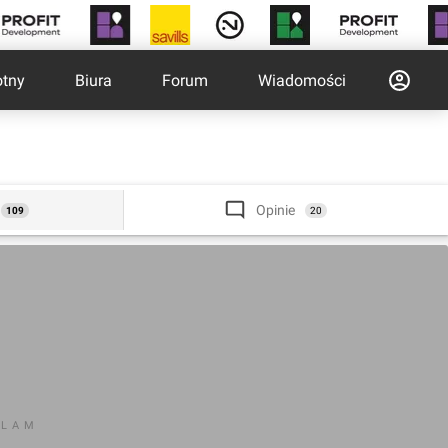
otny
Biura
Forum
Wiadomości
Opinie
109
20
KLAM