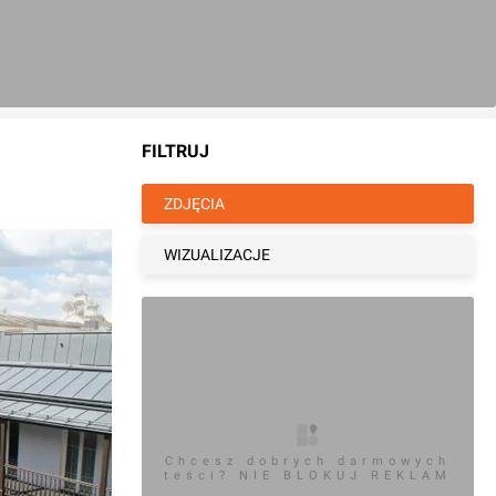
FILTRUJ
ZDJĘCIA
WIZUALIZACJE
Chcesz dobrych darmowych
teści? NIE BLOKUJ REKLAM