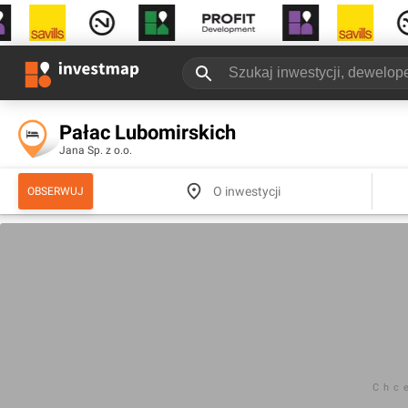
Pałac Lubomirskich
Jana Sp. z o.o.
O inwestycji
OBSERWUJ
Chc