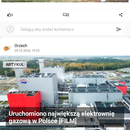
0
1
Zaloguj aby dodać komentarz
Orzech
29.10.2024, 19:23
ARTYKUŁ
Uruchomiono największą elektrownię
gazową w Polsce [FILM]