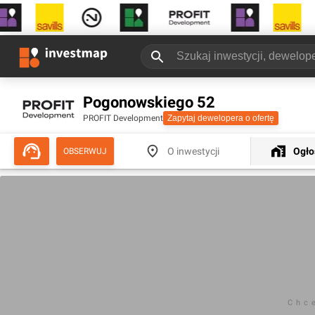
Pogonowskiego 52
PROFIT Development
Zapytaj dewelopera o ofertę
O inwestycji
Ogło
OBSERWUJ
Chc