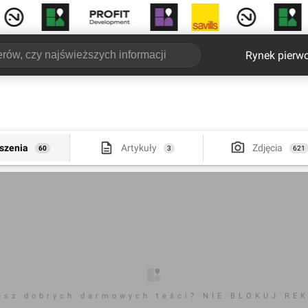
Rynek pierw
szenia
Artykuły
Zdjęcia
60
3
621
esz dobrych darmowych teści? NIE BLOKUJ RE