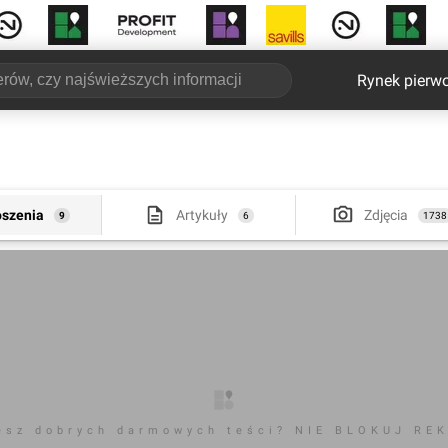
Rynek pierw
oszenia
Artykuły
Zdjęcia
9
6
1738
esz dobrych darmowych teści? NIE BLOKUJ RE