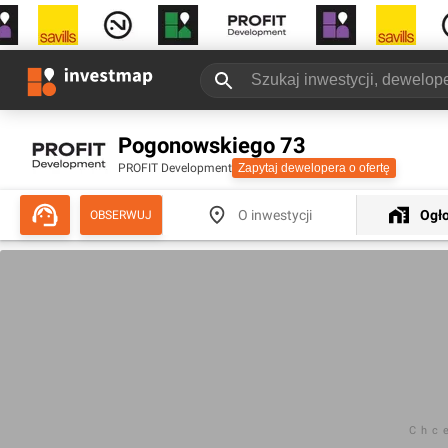
Pogonowskiego 73
PROFIT Development
Zapytaj dewelopera o ofertę
O inwestycji
Ogł
OBSERWUJ
Chc