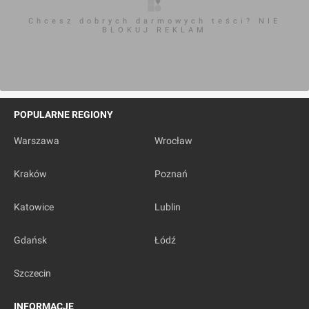
Chcesz dobrych darmowych teści? NIE
BLOKUJ REKLAM
POPULARNE REGIONY
Warszawa
Wrocław
Kraków
Poznań
Katowice
Lublin
Gdańsk
Łódź
Szczecin
INFORMACJE