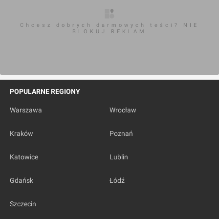
Chcesz dobrych darmowych teści? NIE
BLOKUJ REKLAM
POPULARNE REGIONY
Warszawa
Wrocław
Kraków
Poznań
Katowice
Lublin
Gdańsk
Łódź
Szczecin