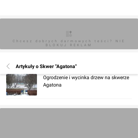
Chcesz dobrych darmowych teści? NIE
BLOKUJ REKLAM
Artykuły o Skwer "Agatona"
Ogrodzenie i wycinka drzew na skwerze
Agatona