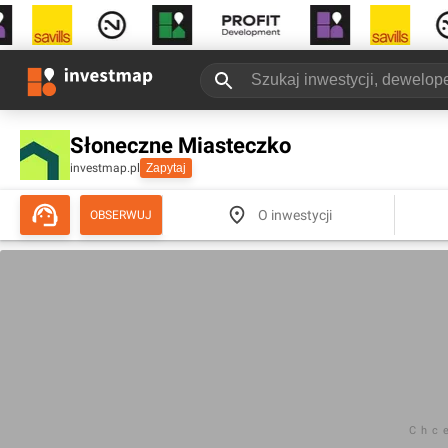
Słoneczne Miasteczko
investmap.pl
Zapytaj
O inwestycji
OBSERWUJ
Chc