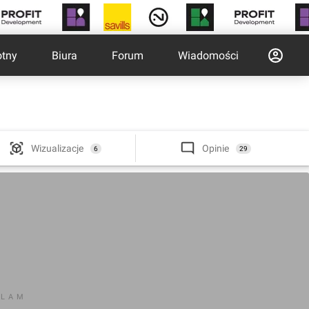
otny
Biura
Forum
Wiadomości
Wizualizacje
Opinie
6
29
KLAM