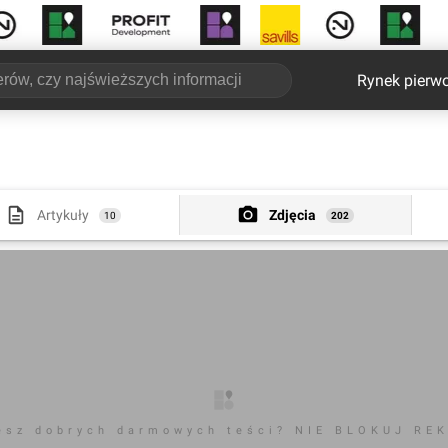
Rynek pierw
Artykuły
Zdjęcia
10
202
esz dobrych darmowych teści? NIE BLOKUJ RE