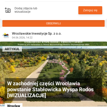
Dodaj zdjęcia lub
Zaloguj się
wizualizacje
OBSERWUJ
Wrocławskie Inwestycje Sp. z o.o.
04.06.2026, 14:22
ARTYKUŁ
W zachodniej części Wrocławia
powstanie Stabłowicka Wyspa Rodos
[WIZUALIZACJE]
Wrocław