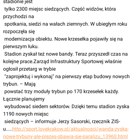
stadionie jest
 tylko 2300 miejsc siedzących. Część widzów, która 
przychodzi na
 spotkania, siedzi na wałach ziemnych. W ubiegłym roku 
rozpoczęła się
 modernizacja obiektu. Nowe krzesełka pojawiły się na 
pierwszym łuku.
 Stadion zyskał też nowe bandy. Teraz przyszedł czas na 
kolejne prace.Zarząd Infrastruktury Sportowej właśnie 
ogłosił przetarg w trybie
 "zaprojektuj i wykonaj" na pierwszy etap budowy nowych 
trybun. – Mają
 powstać trzy moduły trybun po 170 krzesełek każdy. 
Łącznie planujemy
 wybudować siedem sektorów. Dzięki temu stadion zyska 
1190 nowych miejsc
 siedzących – informuje Jerzy Sasorski, rzecznik ZIS-
u.....
http://sport.lovekrakow.pl/aktualnosci/wanda-zyska-
nowe-trybuny-ale-prezes-obawia-sie-paralizu_13960.html