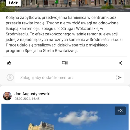
Łódź
Kolejna zabytkowa, przedwojenna kamienica w centrum Łodzi
przeszła rewitalizację. Trudno nie zwrócić uwagi na odnowioną,
lśniącą kamienicę u zbiegu ulic Struga i Wólczańskiej w
Śródmieściu. To efekt zakończonego właśnie remontu elewacji
jednej z najładniejszych narożnych kamienic w Śródmieściu Łodzi.
Prace udało się zrealizować, dzięki wsparciu z miejskiego
programu Specjalna Strefa Rewitalizacji.
0
Zaloguj aby dodać komentarz
Jan Augustynowski
25.09.2024, 16:45
+3