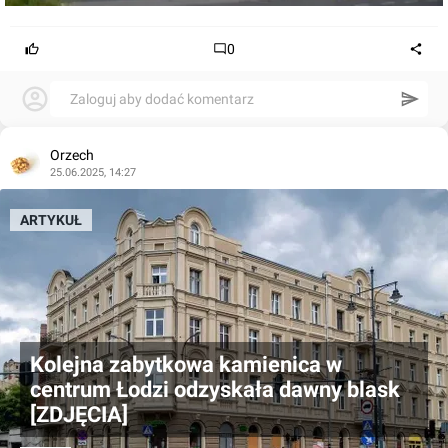
0
Zaloguj aby dodać komentarz
Orzech
25.06.2025, 14:27
ARTYKUŁ
Kolejna zabytkowa kamienica w
centrum Łodzi odzyskała dawny blask
[ZDJĘCIA]