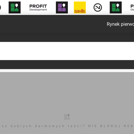
Rynek pierw
esz dobrych darmowych teści? NIE BLOKUJ RE