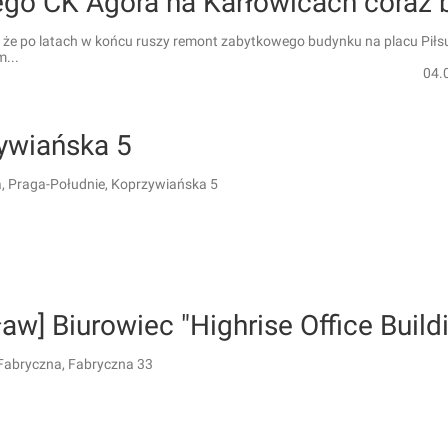
go CK Agora na Karłowicach coraz b
, że po latach w końcu ruszy remont zabytkowego budynku na placu Piłs
...
04.
ywiańska 5
 Praga-Południe, Koprzywiańska 5
aw] Biurowiec "Highrise Office Build
Fabryczna, Fabryczna 33