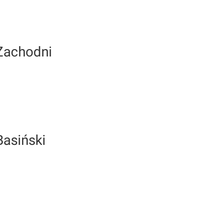
 Zachodni
Basiński