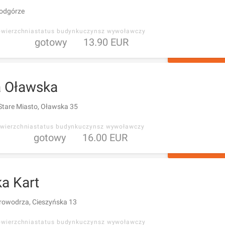
odgórze
owierzchnia
status budynku
czynsz wywoławczy
gotowy
13.90 EUR
ZAPYTAJ O 
 Oławska
Stare Miasto, Oławska 35
wierzchnia
status budynku
czynsz wywoławczy
gotowy
16.00 EUR
ZAPYTAJ O 
a Kart
rowodrza, Cieszyńska 13
owierzchnia
status budynku
czynsz wywoławczy