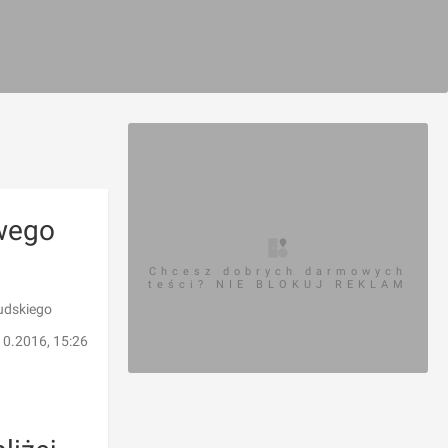
wego
Chcesz dobrych darmowych
teści? NIE BLOKUJ REKLAM
udskiego
10.2016, 15:26