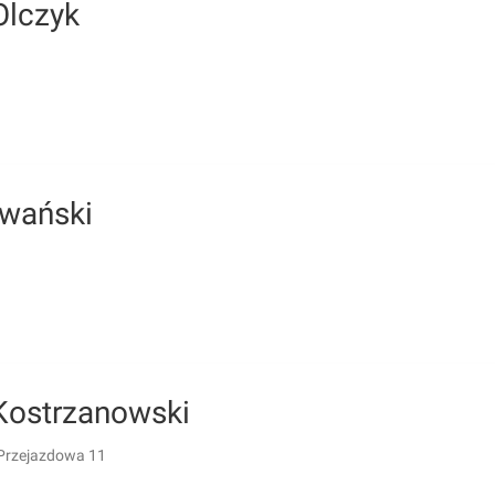
Olczyk
Iwański
 Kostrzanowski
Przejazdowa 11