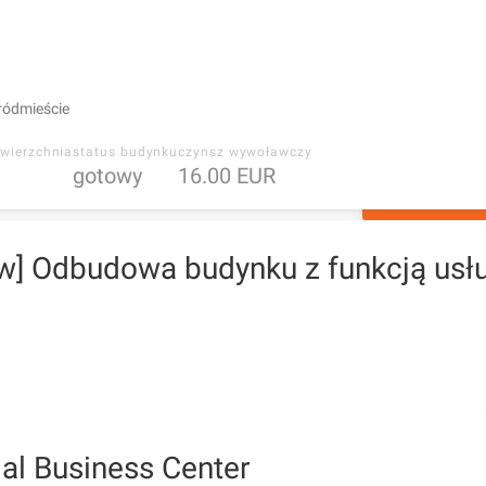
ródmieście
wierzchnia
status budynku
czynsz wywoławczy
gotowy
16.00 EUR
ZAPYTAJ O 
w] Odbudowa budynku z funkcją usł
al Business Center