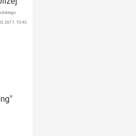
liżej
udskiego
02.2017, 10:45
ing"