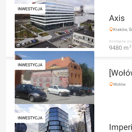
INWESTYCJA
Axis
Kraków, Ś
dostępna po
9480
m
2
INWESTYCJA
[Wołó
Wołów
INWESTYCJA
Imperi