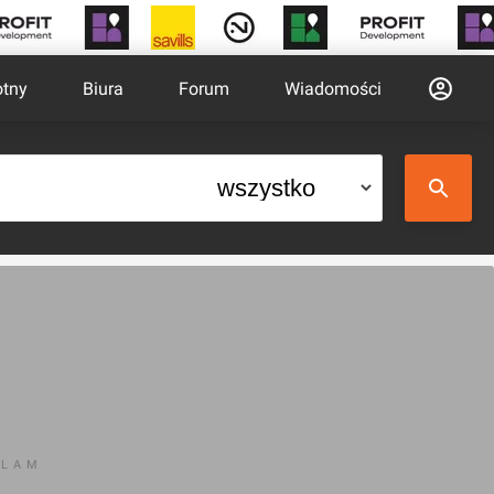
otny
Biura
Forum
Wiadomości
KLAM