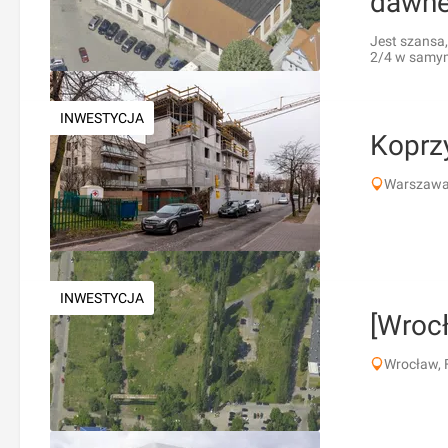
dawne
Jest szansa
2/4 w samym
INWESTYCJA
Koprz
Warszawa,
INWESTYCJA
[Wrocł
Wrocław, 