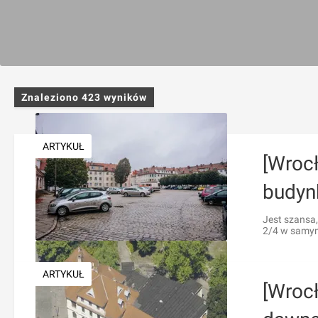
Znaleziono
423
wyników
ARTYKUŁ
[Wroc
budyn
Jest szansa
2/4 w samym
ARTYKUŁ
[Wroc