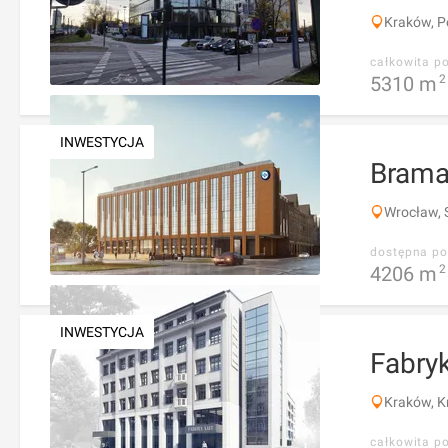
Kraków, P
całkowita p
5310
m
2
INWESTYCJA
Brama
Wrocław, 
dostępna po
4206
m
2
INWESTYCJA
Fabryk
Kraków, K
całkowita p