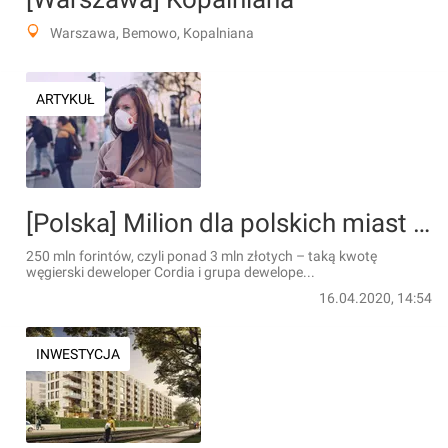
Warszawa, Bemowo, Kopalniana
ARTYKUŁ
[Polska] Milion dla polskich miast na walkę z koronawirusem od węgierskich deweloperów
250 mln forintów, czyli ponad 3 mln złotych – taką kwotę
węgierski deweloper Cordia i grupa dewelope...
16.04.2020, 14:54
INWESTYCJA