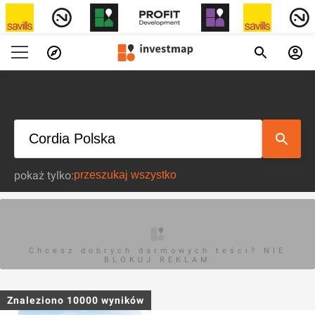
pokaż tylko:
Chcesz dobrych darmowych teści? NIE
BLOKUJ REKLAM
Znaleziono
10000
wyników