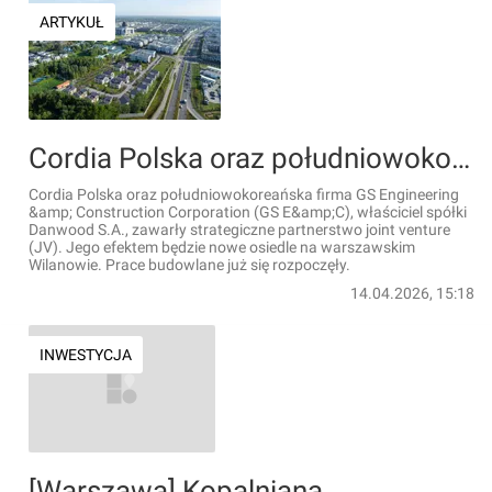
ARTYKUŁ
Cordia Polska oraz południowokoreańska firma GS E&C zrealizują wspólnie osiedle w Warszawie [WIZUALIZACJE]
Cordia Polska oraz południowokoreańska firma GS Engineering
&amp; Construction Corporation (GS E&amp;C), właściciel spółki
Danwood S.A., zawarły strategiczne partnerstwo joint venture
(JV). Jego efektem będzie nowe osiedle na warszawskim
Wilanowie. Prace budowlane już się rozpoczęły.
14.04.2026, 15:18
INWESTYCJA
[Warszawa] Kopalniana