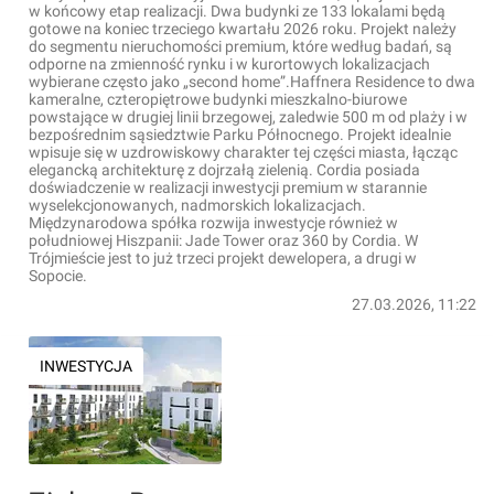
w końcowy etap realizacji. Dwa budynki ze 133 lokalami będą
gotowe na koniec trzeciego kwartału 2026 roku. Projekt należy
do segmentu nieruchomości premium, które według badań, są
odporne na zmienność rynku i w kurortowych lokalizacjach
wybierane często jako „second home”.Haffnera Residence to dwa
kameralne, czteropiętrowe budynki mieszkalno-biurowe
powstające w drugiej linii brzegowej, zaledwie 500 m od plaży i w
bezpośrednim sąsiedztwie Parku Północnego. Projekt idealnie
wpisuje się w uzdrowiskowy charakter tej części miasta, łącząc
elegancką architekturę z dojrzałą zielenią. Cordia posiada
doświadczenie w realizacji inwestycji premium w starannie
wyselekcjonowanych, nadmorskich lokalizacjach.
Międzynarodowa spółka rozwija inwestycje również w
południowej Hiszpanii: Jade Tower oraz 360 by Cordia. W
Trójmieście jest to już trzeci projekt dewelopera, a drugi w
Sopocie.
27.03.2026, 11:22
INWESTYCJA