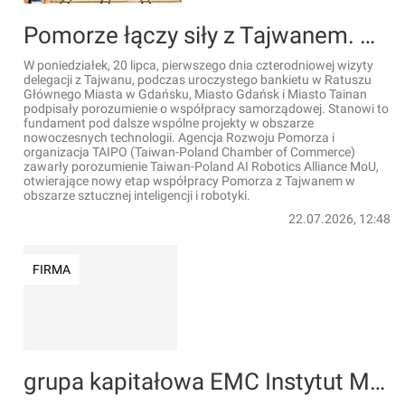
Pomorze łączy siły z Tajwanem. Gdańsk i Tainan podpisują historyczne porozumienie o współpracy ws. AI i robotyki
W poniedziałek, 20 lipca, pierwszego dnia czterodniowej wizyty
delegacji z Tajwanu, podczas uroczystego bankietu w Ratuszu
Głównego Miasta w Gdańsku, Miasto Gdańsk i Miasto Tainan
podpisały porozumienie o współpracy samorządowej. Stanowi to
fundament pod dalsze wspólne projekty w obszarze
nowoczesnych technologii. Agencja Rozwoju Pomorza i
organizacja TAIPO (Taiwan-Poland Chamber of Commerce)
zawarły porozumienie Taiwan-Poland AI Robotics Alliance MoU,
otwierające nowy etap współpracy Pomorza z Tajwanem w
obszarze sztucznej inteligencji i robotyki.
22.07.2026, 12:48
FIRMA
grupa kapitałowa EMC Instytut Medyczny