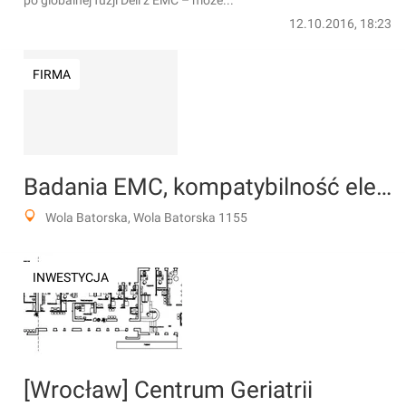
po globalnej fuzji Dell z EMC – może...
12.10.2016, 18:23
FIRMA
Badania EMC, kompatybilność elektromagnetyczna - EMCSolution
Wola Batorska, Wola Batorska 1155
INWESTYCJA
[Wrocław] Centrum Geriatrii