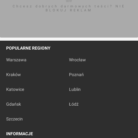
Chcesz dobrych darmowych teści? NIE
BLOKUJ REKLAM
POPULARNE REGIONY
Warszawa
Wrocław
Kraków
Poznań
Katowice
Lublin
Gdańsk
Łódź
Szczecin
INFORMACJE