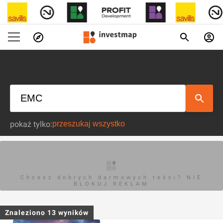
pokaż tylko:
Chcesz dobrych darmowych teści? NIE
BLOKUJ REKLAM
Znaleziono
13
wyników