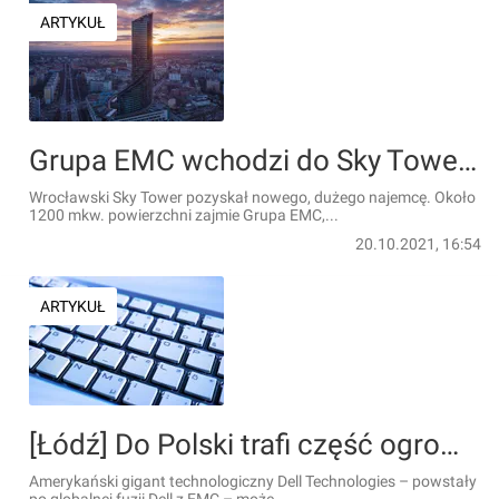
ARTYKUŁ
Grupa EMC wchodzi do Sky Tower we Wrocławiu
Wrocławski Sky Tower pozyskał nowego, dużego najemcę. Około
1200 mkw. powierzchni zajmie Grupa EMC,...
20.10.2021, 16:54
ARTYKUŁ
[Łódź] Do Polski trafi część ogromnych inwestycji amerykańskiego koncernu Dell Technologies?
Amerykański gigant technologiczny Dell Technologies – powstały