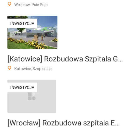
Wrocław, Psie Pole
INWESTYCJA
[Katowice] Rozbudowa Szpitala Geriatrycznego im. Jana Pawła II
Katowice, Szopienice
INWESTYCJA
[Wrocław] Rozbudowa szpitala EuroMediCare przy Pilczyckiej