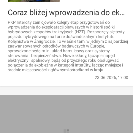
Coraz bliżej wprowadzenia do eksploatacji pierwszych w historii PKP Intercity hybrydowych zespołów trakcyjnych (HZT)
PKP Intercity zainicjowało kolejny etap przygotowań do
wprowadzenia do eksploatacji pierwszych w historii spółki
hybrydowych zespołów trakcyjnych (HZT). Rozpoczęły się testy
pojazdu hybrydowego na torze doświadczalnym Instytutu
Kolejnictwa w Żmigrodzie. To właśnie tam, w jednym z najbardziej
zaawansowanych ośrodków badawczych w Europie,
sprawdzane będą m.in. układ hamulcowy oraz systemy
sterowania i bezpieczeństwa. Nowe składy, łączące napęd
elektryczny i spalinowy, będą od przyszłego roku obsługiwać
połączenia dalekobieżne w kategorii InterCity, łącząc mniejsze i
średnie miejscowości z głównymi ośrodkami w kraju.
23.06.2026, 17:00