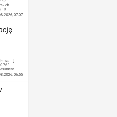
ania
skich.
o 10
08.2026, 07:07
ację
lizowanej
70 762
zesunięto
08.2026, 06:55
w