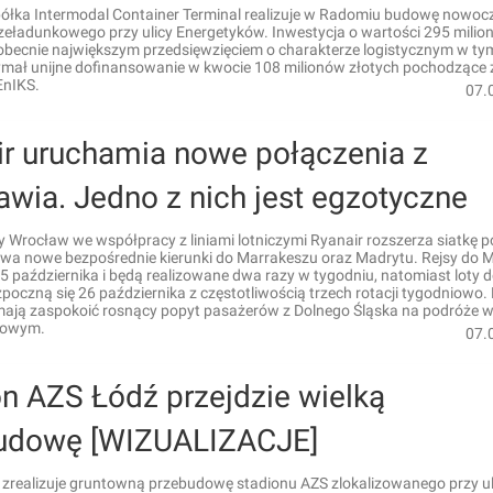
ółka Intermodal Container Terminal realizuje w Radomiu budowę nowo
zeładunkowego przy ulicy Energetyków. Inwestycja o wartości 295 mili
 obecnie największym przedsięwzięciem o charakterze logistycznym w ty
zymał unijne dofinansowanie w kwocie 108 milionów złotych pochodzące 
EnIKS.
07.
ir uruchamia nowe połączenia z
wia. Jedno z nich jest egzotyczne
y Wrocław we współpracy z liniami lotniczymi Ryanair rozszerza siatkę p
wa nowe bezpośrednie kierunki do Marrakeszu oraz Madrytu. Rejsy do 
5 października i będą realizowane dwa razy w tygodniu, natomiast loty do
zpoczną się 26 października z częstotliwością trzech rotacji tygodniowo
mają zaspokoić rosnący popyt pasażerów z Dolnego Śląska na podróże w
mowym.
07.
n AZS Łódź przejdzie wielką
udowę [WIZUALIZACJE]
 zrealizuje gruntowną przebudowę stadionu AZS zlokalizowanego przy ul