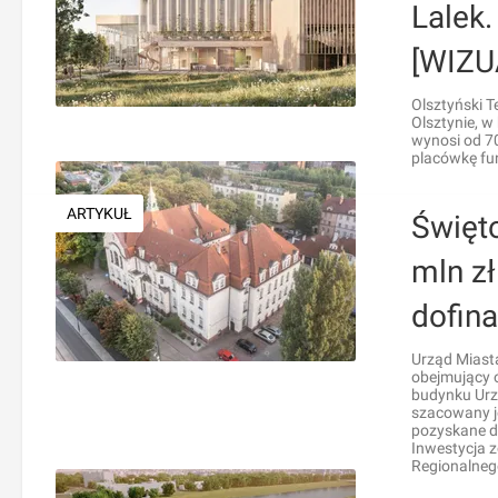
Lalek.
[WIZU
Olsztyński T
Olsztynie, w
wynosi od 7
placówkę fu
ARTYKUŁ
Święto
mln zł
dofin
Urząd Miasta
obejmujący 
budynku Urz
szacowany je
pozyskane d
Inwestycja 
Regionalneg