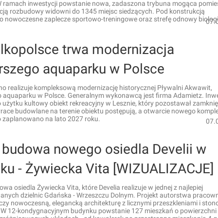
ramach inwestycji powstanie nowa, zadaszona trybuna mogąca pomie
cją rozbudowy widowni do 1345 miejsc siedzących. Pod konstrukcją
 nowoczesne zaplecze sportowo-treningowe oraz strefę odnowy biologi
07.
lkopolsce trwa modernizacja
arszego aquaparku w Polsce
no realizuje kompleksową modernizację historycznej Pływalni Akwawit,
o aquaparku w Polsce. Generalnym wykonawcą jest firma Adamietz. Inw
 użytku kultowy obiekt rekreacyjny w Lesznie, który pozostawał zamknię
Prace budowlane na terenie obiektu postępują, a otwarcie nowego kompl
zaplanowano na lato 2027 roku.
07.
 budowa nowego osiedla Develii w
ku - Żywiecka Vita [WIZUALIZACJE]
wa osiedla Żywiecka Vita, które Develia realizuje w jednej z najlepiej
nych dzielnic Gdańska - Wrzeszczu Dolnym. Projekt autorstwa pracow
ączy nowoczesną, elegancką architekturę z licznymi przeszkleniami i sto
. W 12-kondygnacyjnym budynku powstanie 127 mieszkań o powierzchni