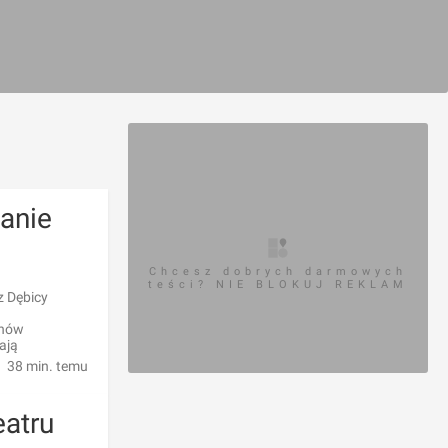
anie
Chcesz dobrych darmowych
teści? NIE BLOKUJ REKLAM
z Dębicy
onów
ają
38 min. temu
eatru