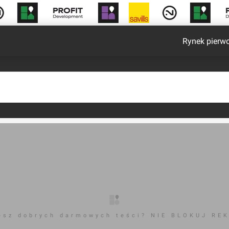
Rynek pierw
esz dobrych darmowych teści? NIE BLOKUJ RE