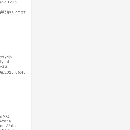
ścić 1205
cznej.
08.2026, 07:07
estycja
ty od
eksu
08.2026, 06:46
ni AKO
nowaną
 od 27 do