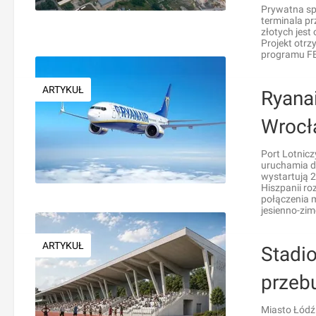
Prywatna sp
terminala pr
złotych jest
Projekt otr
programu F
ARTYKUŁ
Ryana
Wrocła
Port Lotnicz
uruchamia d
wystartują 2
Hiszpanii ro
połączenia 
jesienno-zi
ARTYKUŁ
Stadio
przeb
Miasto Łódź