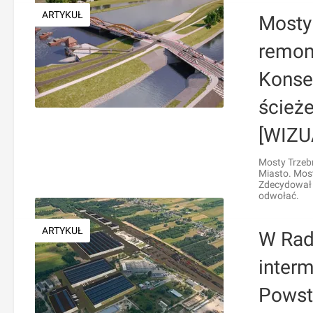
ARTYKUŁ
Mosty
remon
Konse
ścież
[WIZU
Mosty Trzebn
Miasto. Most
Zdecydował 
odwołać.
ARTYKUŁ
W Rad
interm
Powst