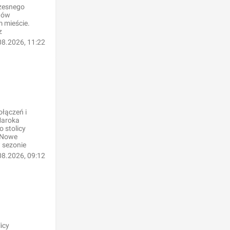
czesnego
onów
m mieście.
z
08.2026, 11:22
ołączeń i
Maroka
 stolicy
. Nowe
 sezonie
08.2026, 09:12
icy