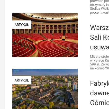
prawach powi
otrzymały i
Stolica Wiel
procent wart
ARTYKUŁ
Warsz
Sali 
usuwa
Miasto stołe
w Pałacu Kul
599 zł. Ze w
na koniec 20
ARTYKUŁ
Fabryk
dawne
Górni