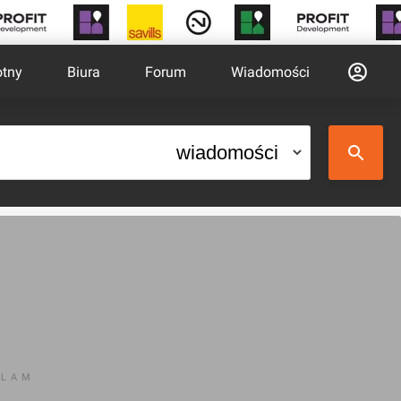
otny
Biura
Forum
Wiadomości
KLAM