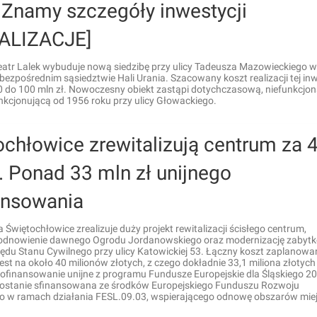
 Znamy szczegóły inwestycji
ALIZACJE]
eatr Lalek wybuduje nową siedzibę przy ulicy Tadeusza Mazowieckiego w
 bezpośrednim sąsiedztwie Hali Urania. Szacowany koszt realizacji tej inw
0 do 100 mln zł. Nowoczesny obiekt zastąpi dotychczasową, niefunkcjon
nkcjonującą od 1956 roku przy ulicy Głowackiego.
chłowice zrewitalizują centrum za 
. Ponad 33 mln zł unijnego
ansowania
 Świętochłowice zrealizuje duży projekt rewitalizacji ścisłego centrum,
odnowienie dawnego Ogrodu Jordanowskiego oraz modernizację zabyt
ędu Stanu Cywilnego przy ulicy Katowickiej 53. Łączny koszt zaplanowa
st na około 40 milionów złotych, z czego dokładnie 33,1 miliona złotyc
ofinansowanie unijne z programu Fundusze Europejskie dla Śląskiego 2
zostanie sfinansowana ze środków Europejskiego Funduszu Rozwoju
o w ramach działania FESL.09.03, wspierającego odnowę obszarów miej