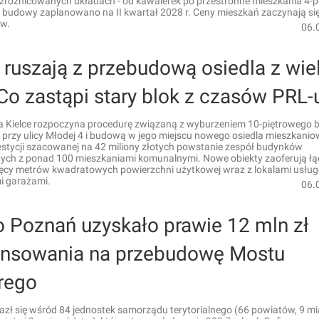
zróżnicowanych układach - od kawalerek po przestronne mieszkania 4-
 budowy zaplanowano na II kwartał 2028 r. Ceny mieszkań zaczynają si
kw.
06.
 ruszają z przebudową osiedla z wiel
 Co zastąpi stary blok z czasów PRL-
a Kielce rozpoczyna procedurę związaną z wyburzeniem 10-piętrowego b
ty przy ulicy Młodej 4 i budową w jego miejscu nowego osiedla mieszkani
stycji szacowanej na 42 miliony złotych powstanie zespół budynków
nych z ponad 100 mieszkaniami komunalnymi. Nowe obiekty zaoferują łą
ięcy metrów kwadratowych powierzchni użytkowej wraz z lokalami usług
i garażami.
06.
o Poznań uzyskało prawie 12 mln zł
ansowania na przebudowę Mostu
rego
zł się wśród 84 jednostek samorządu terytorialnego (66 powiatów, 9 mi