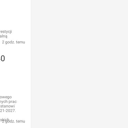
estycji
alną
2 godz. temu
40
kowego
nych prac
h stanowi
021-2027.
skich.
2 godz. temu