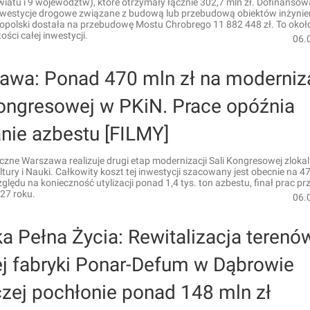
atu i 9 województw), które otrzymały łącznie 302,7 mln zł. Dofinansow
nwestycje drogowe związane z budową lub przebudową obiektów inżynier
kopolski dostała na przebudowę Mostu Chrobrego 11 882 448 zł. To okoł
ości całej inwestycji.
06.
awa: Ponad 470 mln zł na moderniz
Kongresowej w PKiN. Prace opóźnia
nie azbestu [FILMY]
czne Warszawa realizuje drugi etap modernizacji Sali Kongresowej zloka
tury i Nauki. Całkowity koszt tej inwestycji szacowany jest obecnie na 4
zględu na konieczność utylizacji ponad 1,4 tys. ton azbestu, finał prac pr
27 roku.
06.
a Pełna Życia: Rewitalizacja terenó
j fabryki Ponar-Defum w Dąbrowie
czej pochłonie ponad 148 mln zł