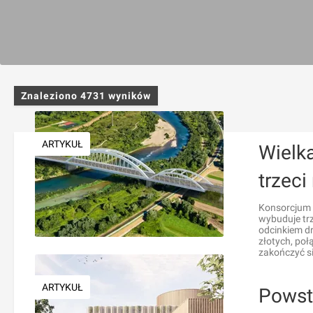
Znaleziono
4731
wyników
ARTYKUŁ
Wielk
trzeci
Konsorcjum 
wybuduje tr
odcinkiem dr
złotych, po
zakończyć si
ARTYKUŁ
Powst