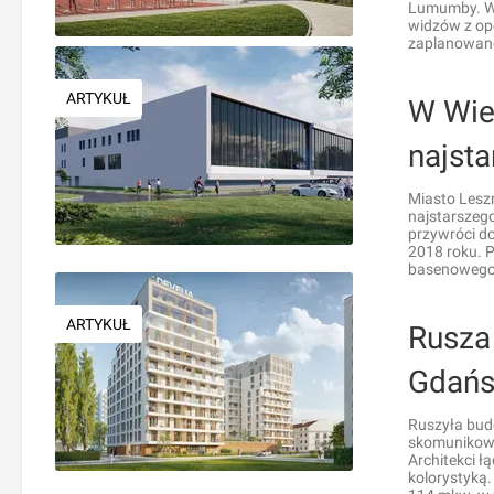
Lumumby. W 
widzów z op
zaplanowano
ARTYKUŁ
W Wie
najst
Miasto Lesz
najstarszeg
przywróci do
2018 roku. 
basenowego 
ARTYKUŁ
Rusza
Gdańs
Ruszyła budo
skomunikowa
Architekci ł
kolorystyką