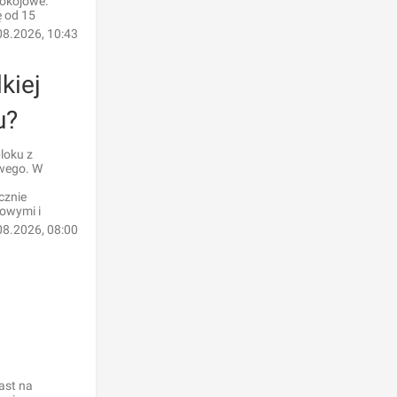
pokojowe.
ę od 15
08.2026, 10:43
kiej
u?
loku z
owego. W
cznie
owymi i
08.2026, 08:00
ast na