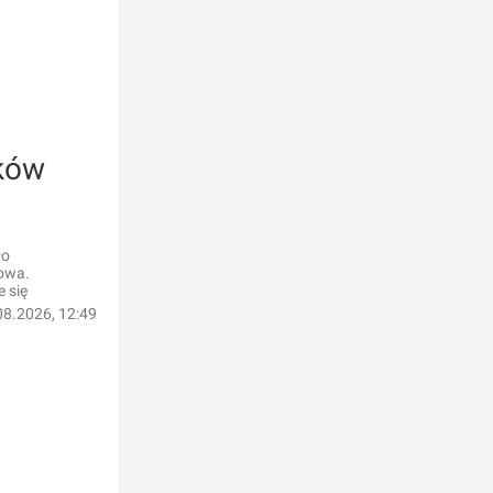
ików
ło
rowa.
 się
08.2026, 12:49