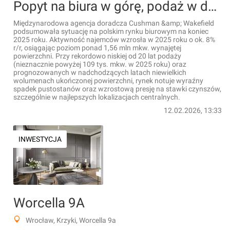
Popyt na biura w górę, podaż w dół: podsumowanie rynku biurowego w 2025 r. [RAPORT]
Międzynarodowa agencja doradcza Cushman &amp; Wakefield
podsumowała sytuację na polskim rynku biurowym na koniec
2025 roku. Aktywność najemców wzrosła w 2025 roku o ok. 8%
r/r, osiągając poziom ponad 1,56 mln mkw. wynajętej
powierzchni. Przy rekordowo niskiej od 20 lat podaży
(nieznacznie powyżej 109 tys. mkw. w 2025 roku) oraz
prognozowanych w nadchodzących latach niewielkich
wolumenach ukończonej powierzchni, rynek notuje wyraźny
spadek pustostanów oraz wzrostową presję na stawki czynszów,
szczególnie w najlepszych lokalizacjach centralnych.
12.02.2026, 13:33
INWESTYCJA
Worcella 9A
Wrocław, Krzyki, Worcella 9a