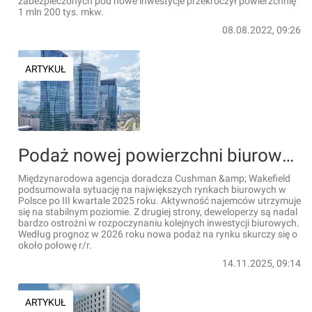
zabezpieczonych pod nowe inwestycje przekroczył powierzchnię
1 mln 200 tys. mkw.
08.08.2022, 09:26
ARTYKUŁ
Podaż nowej powierzchni biurowej w Polsce spadnie jeszcze bardziej
Międzynarodowa agencja doradcza Cushman &amp; Wakefield
podsumowała sytuację na największych rynkach biurowych w
Polsce po III kwartale 2025 roku. Aktywność najemców utrzymuje
się na stabilnym poziomie. Z drugiej strony, deweloperzy są nadal
bardzo ostrożni w rozpoczynaniu kolejnych inwestycji biurowych.
Według prognoz w 2026 roku nowa podaż na rynku skurczy się o
około połowę r/r.
14.11.2025, 09:14
ARTYKUŁ