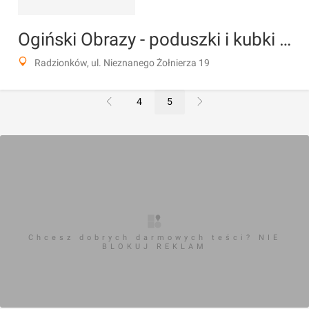
Ogiński Obrazy - poduszki i kubki z rysunkami
Radzionków, ul. Nieznanego Żołnierza 19
4
5
Chcesz dobrych darmowych teści? NIE
BLOKUJ REKLAM