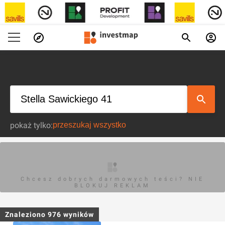
pokaż tylko:
Chcesz dobrych darmowych teści? NIE
BLOKUJ REKLAM
Znaleziono
976
wyników