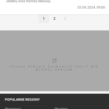
obiektu oraz montaż elewacji.
03.06.2024, 09:00
1
2
Chcesz dobrych darmowych teści? NIE
BLOKUJ REKLAM
POPULARNE REGIONY
Warszawa
Wrocław