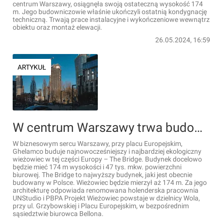
centrum Warszawy, osiągnęła swoją ostateczną wysokość 174
m. Jego budowniczowie właśnie ukończyli ostatnią kondygnację
techniczną. Trwają prace instalacyjne i wykończeniowe wewnątrz
obiektu oraz montaż elewacji.
26.05.2024, 16:59
ARTYKUŁ
W centrum Warszawy trwa budowa 174-metrowego wieżowca The Bridge [FILMY]
W biznesowym sercu Warszawy, przy placu Europejskim,
Ghelamco buduje najnowocześniejszy i najbardziej ekologiczny
wieżowiec w tej części Europy – The Bridge. Budynek docelowo
będzie mieć 174 m wysokości i 47 tys. mkw. powierzchni
biurowej. The Bridge to najwyższy budynek, jaki jest obecnie
budowany w Polsce. Wieżowiec będzie mierzył aż 174 m. Za jego
architekturę odpowiada renomowana holenderska pracownia
UNStudio i PBPA Projekt Wieżowiec powstaje w dzielnicy Wola,
przy ul. Grzybowskiej i Placu Europejskim, w bezpośrednim
sąsiedztwie biurowca Bellona.