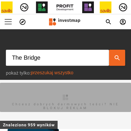
pokaż tylko:
Chcesz dobrych darmowych teści? NIE
BLOKUJ REKLAM
Znaleziono
959
wyników