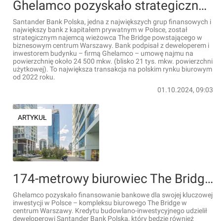
Ghelamco pozyskało strategicznego najemcę dla wieżowca The Bridge
Santander Bank Polska, jedna z największych grup finansowych i
największy bank z kapitałem prywatnym w Polsce, został
strategicznym najemcą wieżowca The Bridge powstającego w
biznesowym centrum Warszawy. Bank podpisał z deweloperem i
inwestorem budynku – firmą Ghelamco – umowę najmu na
powierzchnię około 24 500 mkw. (blisko 21 tys. mkw. powierzchni
użytkowej). To największa transakcja na polskim rynku biurowym
od 2022 roku.
01.10.2024, 09:03
ARTYKUŁ
174-metrowy biurowiec The Bridge z finansowaniem
Ghelamco pozyskało finansowanie bankowe dla swojej kluczowej
inwestycji w Polsce – kompleksu biurowego The Bridge w
centrum Warszawy. Kredytu budowlano-inwestycyjnego udzielił
deweloperowi Santander Bank Polska, który będzie również