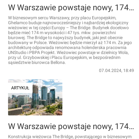
W Warszawie powstaje nowy, 174-metrowy wieżowiec The Bridge [FILM]
W biznesowym sercu Warszawy, przy placu Europejskim,
Ghelamco buduje najnowocześniejszy i najbardziej ekologiczny
wieżowiec w tej części Europy – The Bridge. Budynek docelowo
będzie mieć 174 m wysokości i 47 tys. mkw. powierzchni
biurowej. The Bridge to najwyższy budynek, jaki jest obecnie
budowany w Polsce. Wieżowiec będzie mierzył aż 174 m. Za jego
architekturę odpowiada renomowana holenderska pracownia
UNStudio i PBPA Projekt. Wieżowiec powstaje w dzielnicy Wola,
przy ul. Grzybowskiej i Placu Europejskim, w bezpośrednim
sąsiedztwie biurowca Bellona.
07.04.2024, 18:49
ARTYKUŁ
W Warszawie powstaje nowy, 174-metrowy wieżowiec The Bridge [FILMY+ZDJĘCIA]
Konstrukcja wieżowca The Bridge, powstającego w biznesowym