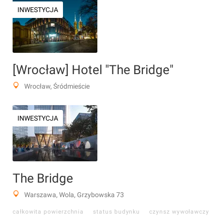
INWESTYCJA
[Wrocław] Hotel "The Bridge"
Wrocław, Śródmieście
INWESTYCJA
The Bridge
Warszawa, Wola, Grzybowska 73
całkowita powierzchnia
status budynku
czynsz wywoławczy