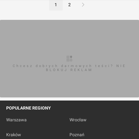
1
2
Chcesz dobrych darmowych teści? NIE
BLOKUJ REKLAM
POPULARNE REGIONY
Warszawa
Wrocław
Kraków
Poznań