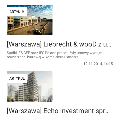
ARTYKUŁ
[Warszawa] Liebrecht & wooD z umowami na 1 500 mkw. we Flanders Business Park
Spółki IFS CEE oraz IFS Poland przedłużyły umowy wynajmu
powierzchni biurowej w kompleksie Flanders...
19.11.2014, 14:15
ARTYKUŁ
[Warszawa] Echo Investment sprzedało pierwszy biurowiec w kompleksie Browary Warszawskie