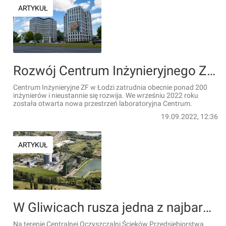
ARTYKUŁ
Rozwój Centrum Inżynieryjnego ZF w Łodzi: rozbudowa laboratoriów i nowe projekty badawcze
Centrum Inżynieryjne ZF w Łodzi zatrudnia obecnie ponad 200
inżynierów i nieustannie się rozwija. We wrześniu 2022 roku
została otwarta nowa przestrzeń laboratoryjna Centrum.
19.09.2022, 12:36
ARTYKUŁ
W Gliwicach rusza jedna z najbardziej innowacyjnych inwestycji energetycznych w Polsce
Na terenie Centralnej Oczyszczalni Ścieków Przedsiębiorstwa