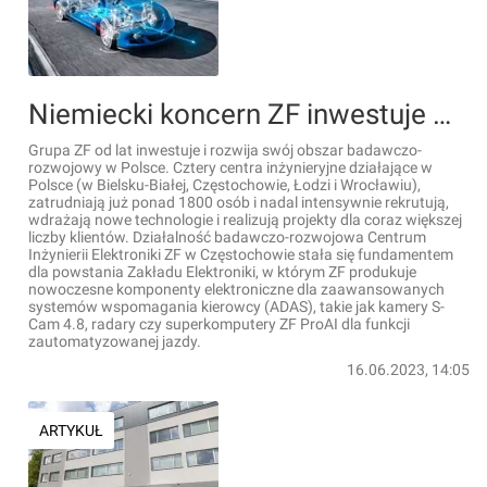
Niemiecki koncern ZF inwestuje w rozwój elektroniki i systemów wspomagania kierowcy (ADAS) w Polsce
Grupa ZF od lat inwestuje i rozwija swój obszar badawczo-
rozwojowy w Polsce. Cztery centra inżynieryjne działające w
Polsce (w Bielsku-Białej, Częstochowie, Łodzi i Wrocławiu),
zatrudniają już ponad 1800 osób i nadal intensywnie rekrutują,
wdrażają nowe technologie i realizują projekty dla coraz większej
liczby klientów. Działalność badawczo-rozwojowa Centrum
Inżynierii Elektroniki ZF w Częstochowie stała się fundamentem
dla powstania Zakładu Elektroniki, w którym ZF produkuje
nowoczesne komponenty elektroniczne dla zaawansowanych
systemów wspomagania kierowcy (ADAS), takie jak kamery S-
Cam 4.8, radary czy superkomputery ZF ProAI dla funkcji
zautomatyzowanej jazdy.
16.06.2023, 14:05
ARTYKUŁ