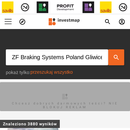
pokaż tylko:
Chcesz dobrych darmowych teści? NIE
BLOKUJ REKLAM
Znaleziono
3880
wyników