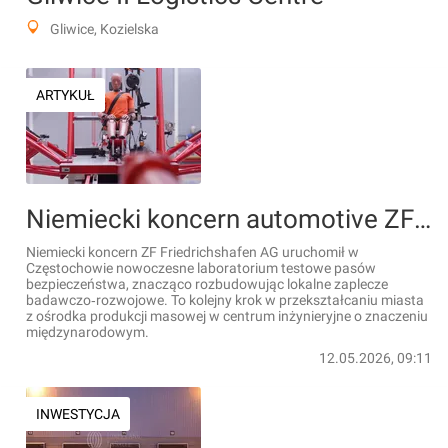
Gliwice, Kozielska
ARTYKUŁ
Niemiecki koncern automotive ZF otwiera nowe laboratorium w Częstochowie. Miasto wzmacnia pozycję w globalnej branży systemów bezpieczeństwa
Niemiecki koncern ZF Friedrichshafen AG uruchomił w
Częstochowie nowoczesne laboratorium testowe pasów
bezpieczeństwa, znacząco rozbudowując lokalne zaplecze
badawczo‑rozwojowe. To kolejny krok w przekształcaniu miasta
z ośrodka produkcji masowej w centrum inżynieryjne o znaczeniu
międzynarodowym.
12.05.2026, 09:11
INWESTYCJA