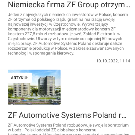
Niemiecka firma ZF Group otrzymała rządowy grant, realizuje nową inwestycję za 227,8 mln zł
Jeden z największych niemieckich inwestorów w Polsce, koncern
ZF otrzymał od polskiego rządu grant na realizację swojej
najnowszej inwestycji w Częstochowie. Wytwarzający
komponenty dla motoryzacji międzynarodowy koncern ZF
kosztem 227,8 mln zł rozbudowuje swój Zakład Elektroniki w
Częstochowie. Utworzy w tym mieście co najmniej 50 nowych
miejsc pracy. ZF Automotive Systems Poland deklaruje dalsze
rozszerzanie produkcji w Polsce, w zakresie zaawansowanych
technologii wspomagania kierowcy.
10.10.2022, 11:14
ARTYKUŁ
ZF Automotive Systems Poland rozbudowuje swoje laboratorium w Łodzi
ZF Automotive Systems Poland rozbudowuje swoje laboratorium
w Łodzi. Polski oddział ZF, globalnego koncernu
technologicznego, który dostarcza rozwiązania dla samochodów