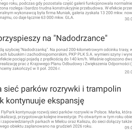
nego roku, podczas gdy pozostała część galerii funkcjonowała normalnie
ona rozlega i bardzo trudna konstrukcyjnie przebudowa. W efekcie prze
eralnym wykonawcą była firma Muniak, galeria zyskała 13 200 mkw. now
najmu, co daje łącznie 63 000 mkw. GLA.
30.
 przyspieszy na "Nadodrzance"
adą szybciej "Nadodrzanką". Na ponad 200-kilometrowym odcinku trasy, 
ch lubuskim i zachodniopomorskim, PKP PLK S.A. wymieni szyny i wyr
efekcie pociągi pojadą z prędkością do 140 km/h. Właśnie ogłoszono dw
 realizację prac z Krajowego Planu Odbudowy i Zwiększenia Odporności 
hcemy zakończyć w II poł. 2026 r.
20.
 sieć parków rozrywki i trampolin
k kontynuuje ekspansję
 FlyPark kontynuuje rozwój sieci parków rozrywki w Polsce. Marka, która
okalizacji, przygotowuje kolejne inwestycje. Po otwartym w tym roku obi
i zapowiedzianych parkach w Mielcu oraz Kaliszu, do sieci dołączy także
wego obiektu zaplanowano na grudzień 2026 roku.
09.