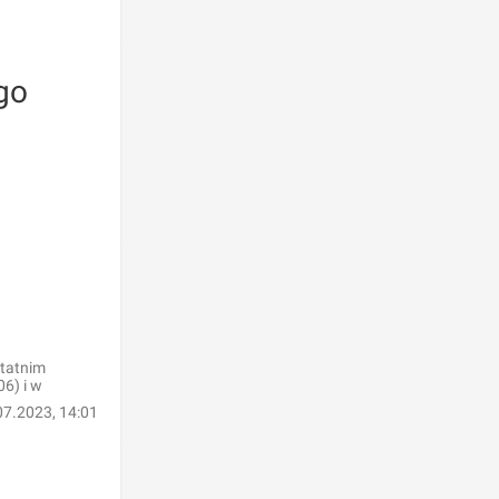
go
statnim
06) i w
07.2023, 14:01