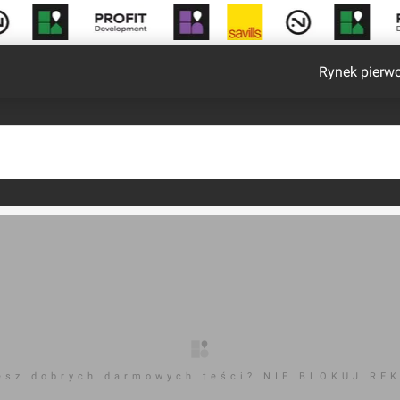
Rynek pierw
esz dobrych darmowych teści? NIE BLOKUJ RE