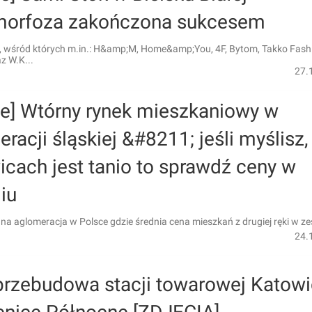
orfoza zakończona sukcesem
, wśród których m.in.: H&amp;M, Home&amp;You, 4F, Bytom, Takko Fash
z W.K...
27.
ie] Wtórny rynek mieszkaniowy w
racji śląskiej &#8211; jeśli myślisz,
cach jest tanio to sprawdź ceny w
iu
dna aglomeracja w Polsce gdzie średnia cena mieszkań z drugiej ręki w z
24.
przebudowa stacji towarowej Katow