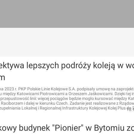
ektywa lepszych podróży koleją w wo
im
ka 2023 r. PKP Polskie Linie Kolejowe S.A. podpisały umowę na zaprojek
u między Katowicami Piotrowicami a Orzeszem Jaśkowicami. Dzięki tej i
ę przepustowość linii: więcej pociągów będzie mogło kursować między K
 Raciborzem i dalej w kierunku Czech. Zadanie jest realizowane z Rządo
pełniania Lokalnej i Regionalnej Infrastruktury Kolejowej Kolej Plus do 2
10.
kowy budynek "Pionier" w Bytomiu zo