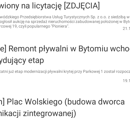
iony na licytację [ZDJĘCIA]
ódzkiego Przedsiębiorstwa Usług Turystycznych Sp. z o.o. z siedzibą w
ogłosił aukcję na sprzedaż nieruchomości zabudowanej położonej w By
rcowej 19, czyli popularnego "Pioniera".
21.
kie] Remont pływalni w Bytomiu wcho
ydujący etap
tatni już etap modernizacji pływalni krytej przy Parkowej 1 został rozpocz
19.
m] Plac Wolskiego (budowa dworca
ikacji zintegrowanej)