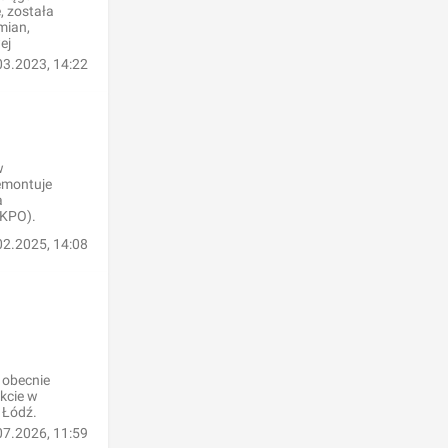
, została
mian,
ej
03.2023, 14:22
w
emontuje
a
(KPO).
02.2025, 14:08
 obecnie
ekcie w
 Łódź.
07.2026, 11:59