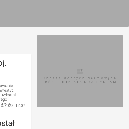
j.
Chcesz dobrych darmowych
teści? NIE BLOKUJ REKLAM
towanie
nwestycji
atowicami
wego
029 r.
10.2023, 12:07
stał