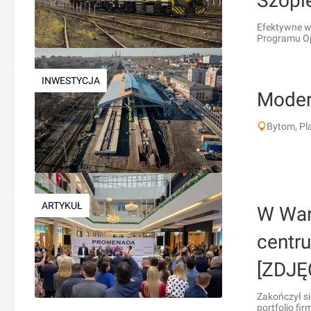
Szopi
Efektywne wy
Programu Op
INWESTYCJA
Modern
Bytom, Pl
ARTYKUŁ
W War
centr
[ZDJĘ
Zakończył si
portfolio fi