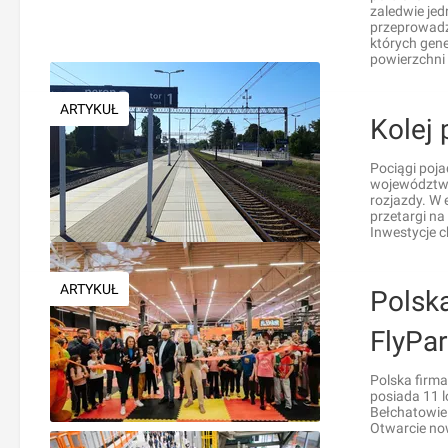
zaledwie jed
przeprowadz
których gen
powierzchni 
ARTYKUŁ
Kolej
Pociągi poj
województwa
rozjazdy. W 
przetargi na
Inwestycje c
ARTYKUŁ
Polska
FlyPar
Polska firma
posiada 11 l
Bełchatowie 
Otwarcie no