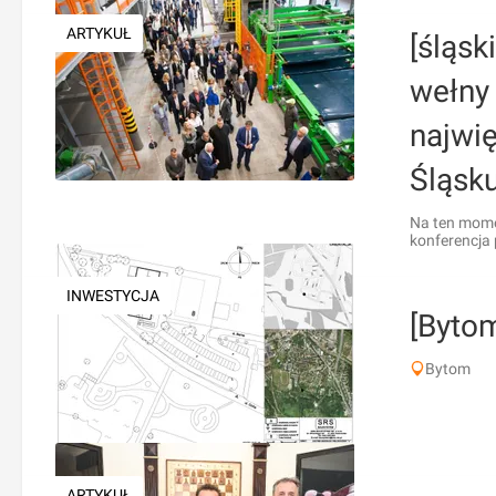
ARTYKUŁ
[śląsk
wełny 
najwię
Śląsku
Na ten momen
konferencja 
INWESTYCJA
[Bytom
Bytom
ARTYKUŁ