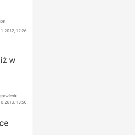
ion,
11.2012, 12:26
 iż w
estawieniu
10.2013, 18:50
ice