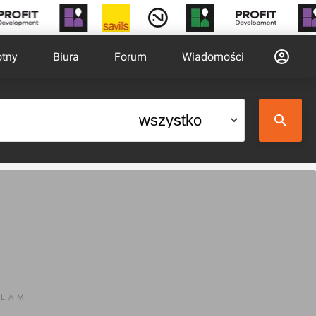
otny
Biura
Forum
Wiadomości
KLAM