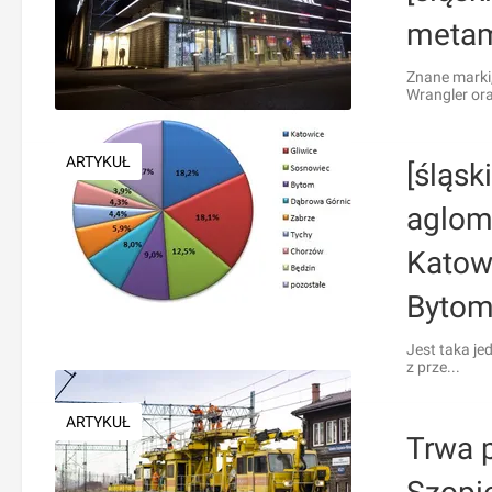
metam
Znane marki
Wrangler ora
ARTYKUŁ
[śląsk
aglome
Katowi
Bytom
Jest taka je
z prze...
ARTYKUŁ
Trwa 