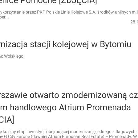
enice Północne [ZDJĘCIA]
korzystanie przez PKP Polskie Linie Kolejowe S.A. środków unijnych m.i
er...
28.
izacja stacji kolejowej w Bytomiu
ac Wolskiego
szawie otwarto zmodernizowaną c
um handlowego Atrium Promenada
CIA]
ę kolejny etap inwestycji obejmującej modernizację jednego z flagowych 
rmy G City Europe (dawniej Atrium European Real Estate) – Promenady. W