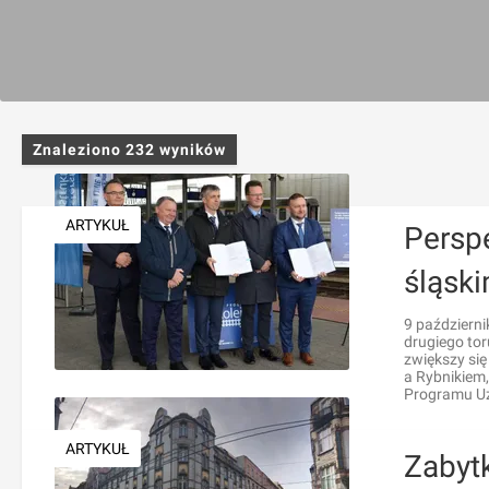
Znaleziono
232
wyników
ARTYKUŁ
Persp
śląsk
9 październi
drugiego tor
zwiększy si
a Rybnikiem,
Programu Uzu
ARTYKUŁ
Zabyt