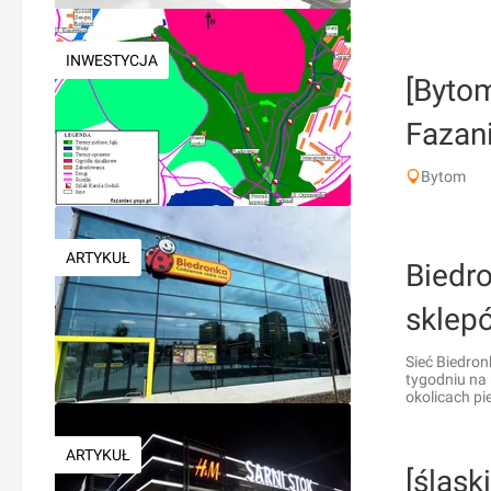
INWESTYCJA
[Byto
Fazan
Bytom
ARTYKUŁ
Biedr
sklep
Sieć Biedron
tygodniu na 
okolicach p
ARTYKUŁ
[śląsk