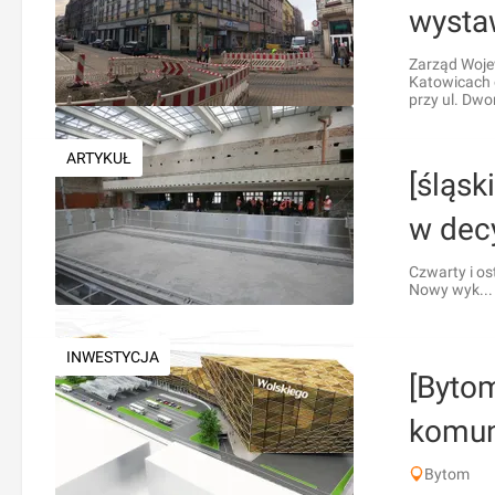
wystaw
Zarząd Wojew
Katowicach 
przy ul. Dwo
ARTYKUŁ
[śląs
w dec
Czwarty i os
Nowy wyk...
INWESTYCJA
[Byto
komun
Bytom