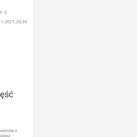
n. z
11.2021, 20:39
zęść
centrów z
 ciągu