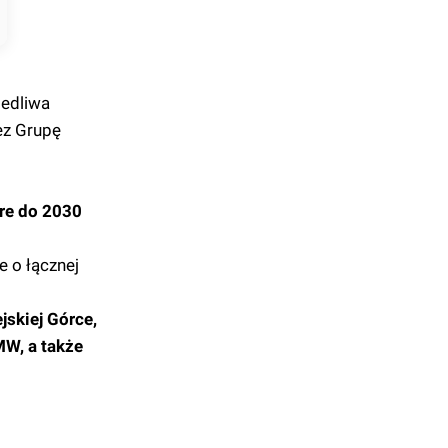
iedliwa
ez Grupę
óre do 2030
 o łącznej
jskiej Górce,
W, a także