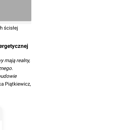
 ścisłej
ergetycznej
y mają realny,
znego.
budowie
 Piątkiewicz,