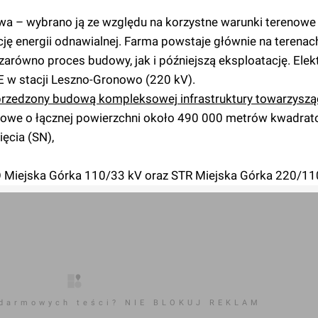
owa – wybrano ją ze względu na korzystne warunki terenowe i
cję energii odnawialnej. Farma powstaje głównie na terenach
zarówno proces budowy, jak i późniejszą eksploatację. Elek
E w stacji Leszno-Gronowo (220 kV).
przedzony budową kompleksowej infrastruktury towarzyszące
żowe o łącznej powierzchni około 490 000 metrów kwadrat
ęcia (SN),
O Miejska Górka 110/33 kV oraz STR Miejska Górka 220/11
 darmowych teści? NIE BLOKUJ REKLAM