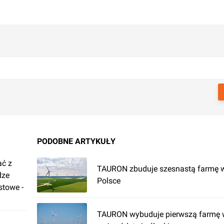
PODOBNE ARTYKUŁY
ać z
TAURON zbuduje szesnastą farmę 
dze
Polsce
stowe -
TAURON wybuduje pierwszą farmę 