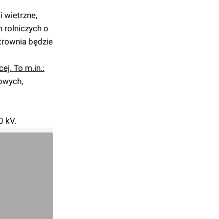
 wietrzne,
 rolniczych o
trownia będzie
j. To m.in.:
owych,
0 kV.