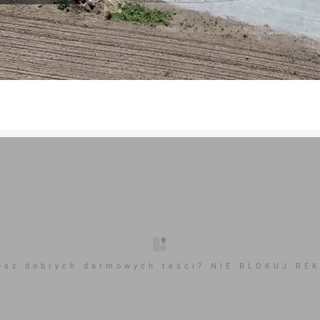
esz dobrych darmowych teści? NIE BLOKUJ RE