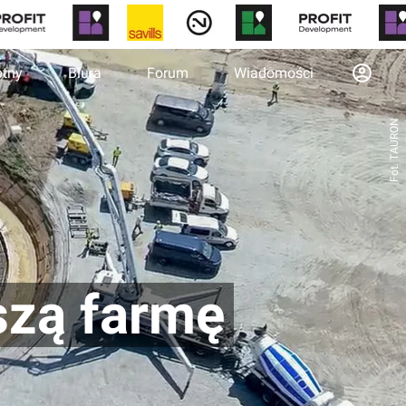
otny
Biura
Forum
Wiadomości
Fot. TAURON
szą farmę