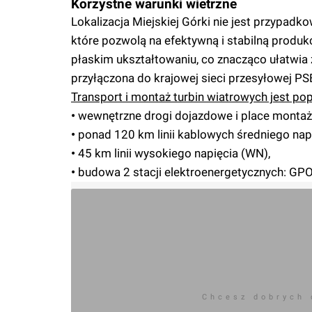
Korzystne warunki wietrzne
Lokalizacja Miejskiej Górki nie jest przypadk
które pozwolą na efektywną i stabilną produk
płaskim ukształtowaniu, co znacząco ułatwia 
przyłączona do krajowej sieci przesyłowej PS
Transport i montaż turbin wiatrowych jest po
•
wewnętrzne drogi dojazdowe i place monta
•
ponad 120 km linii kablowych średniego napi
•
45 km linii wysokiego napięcia (WN),
•
budowa 2 stacji elektroenergetycznych: GP
Chcesz dobrych