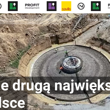
Rynek pierw
 drugą najwięk
lsce