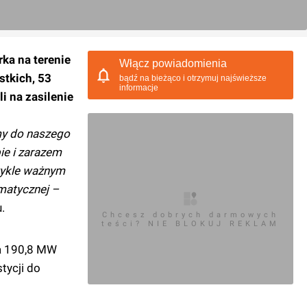
ka na terenie
Włącz powiadomienia
tkich, 53
bądź na bieżąco i otrzymuj najświeższe
informacje
 na zasilenie
my do naszego
ie i zarazem
zwykle ważnym
imatycznej –
.
Chcesz dobrych darmowych
teści? NIE BLOKUJ REKLAM
na 190,8 MW
tycji do