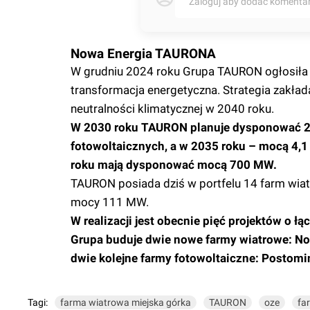
Zaloguj aby dodać komenta
Nowa Energia TAURONA
W grudniu 2024 roku Grupa TAURON ogłosiła n
transformacja energetyczna. Strategia zakład
neutralności klimatycznej w 2040 roku.
W 2030 roku TAURON planuje dysponować 2,
fotowoltaicznych, a w 2035 roku – mocą 4,1
roku mają dysponować mocą 700 MW.
TAURON posiada dziś w portfelu 14 farm wiat
mocy 111 MW.
W realizacji jest obecnie pięć projektów o 
Grupa buduje dwie nowe farmy wiatrowe: No
dwie kolejne farmy fotowoltaiczne: Posto
Tagi:
farma wiatrowa miejska górka
TAURON
oze
fa