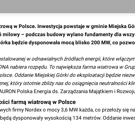
ową w Polsce. Inwestycja powstaje w gminie Miejska Gór
eń milowy – podczas budowy wylano fundamenty dla wszys
órka będzie dysponowała mocą blisko 200 MW, co pozwoli
stalowanej w odnawialnych źródłach energii, które włączy
RONA nabiera rozpędu. To największa farma wiatrowa w Grup
Polsce. Oddanie Miejskiej Górki do eksploatacji będzie nie
ej, który istotnie zbliży nas do osiągnięcia neutralności kl
AURON Polska Energia ds. Zarządzania Majątkiem i Rozwoju
ości farmą wiatrową w Polsce
rowych firmy Nordex o mocy 3,6 MW każda, co przełoży się 
e będą dysponowały wysokością 134 metrów. Oddanie inwes