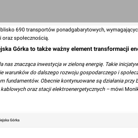
ż blisko 690 transportów ponadgabarytowych, wymagających
i oraz społecznością.
ejska Górka to także ważny element transformacji en
a nas znacząca inwestycja w zieloną energię. Takie inicjatyw
nie warunków do dalszego rozwoju gospodarczego i społec
em fundamentów. Obecnie kontynuowane są działania przy 
 kablowych oraz stacji elektroenergetycznych –
mówi Monika
ejska Górka