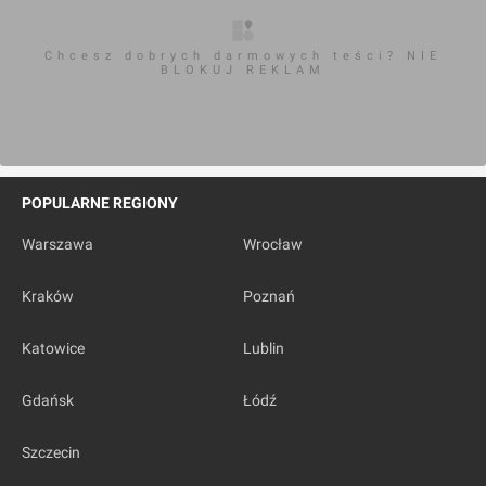
Chcesz dobrych darmowych teści? NIE
BLOKUJ REKLAM
POPULARNE REGIONY
Warszawa
Wrocław
Kraków
Poznań
Katowice
Lublin
Gdańsk
Łódź
Szczecin