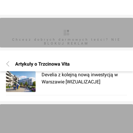
Chcesz dobrych darmowych teści? NIE
BLOKUJ REKLAM
Artykuły o Trzcinowa Vita
Develia z kolejną nową inwestycją w
Warszawie [WIZUALIZACJE]