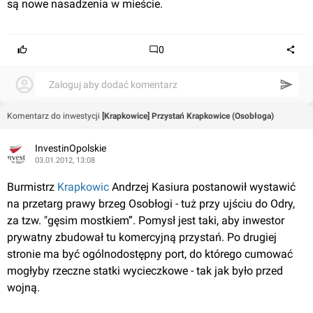
są nowe nasadzenia w mieście. 
0
Zaloguj aby dodać komentarz
Komentarz do inwestycji
[Krapkowice] Przystań Krapkowice (Osobłoga)
InvestinOpolskie
03.01.2012, 13:08
Burmistrz 
Krapkowic
 Andrzej Kasiura postanowił wystawić 
na przetarg prawy brzeg Osobłogi - tuż przy ujściu do Odry, 
za tzw. "gęsim mostkiem”. Pomysł jest taki, aby inwestor 
prywatny zbudował tu komercyjną przystań. Po drugiej 
stronie ma być ogólnodostępny port, do którego cumować 
mogłyby rzeczne statki wycieczkowe - tak jak było przed 
wojną. 