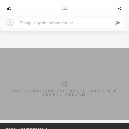
0
Zaloguj aby dodać komentarz
Chcesz dobrych darmowych teści? NIE
BLOKUJ REKLAM