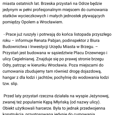
miasta ostatnich lat. Brzeska przystań na Odrze będzie 
jedynym w pełni profesjonalnym miejscem do cumowania 
statków wycieczkowych i małych jednostek pływających 
pomiędzy Opolem a Wrocławiem.
 - Prace już ruszyły i potrwają do końca listopada przyszłego 
roku – informuje Renata Pabjan, podinspektor z Biura 
Budownictwa i Inwestycji Urzędu Miasta w Brzegu. – 
Przystań jest budowana w sąsiedztwie Placu Drzewnego i 
ulicy Cegielnianej. Znajduje się po prawej stronie brzegu 
Odry, patrząc w kierunku Wrocławia. Poza miejscami do 
cumowania zbudujemy tam również drogę dojazdową, 
hangar z dla łodzi i jachtów, pochylnię do wodowania łodzi 
tzw. slip.
 Przed laty przystań rzeczna działała na wyspie Jeżynowej, 
zwanej też popularnie Kępą Młyńską (od nazwy ulicy).  
Obiekt użytkowali harcerze. Była to jednak przedwojenna 
konstrukcja, przystosowana jedynie do cumowania 