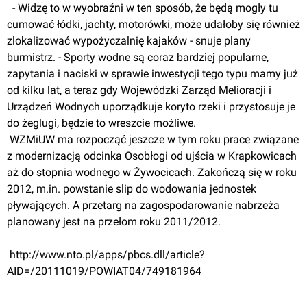
  - Widzę to w wyobraźni w ten sposób, że będą mogły tu 
cumować łódki, jachty, motorówki, może udałoby się również 
zlokalizować wypożyczalnię kajaków - snuje plany 
burmistrz. - Sporty wodne są coraz bardziej popularne, 
zapytania i naciski w sprawie inwestycji tego typu mamy już 
od kilku lat, a teraz gdy Wojewódzki Zarząd Melioracji i 
Urządzeń Wodnych uporządkuje koryto rzeki i przystosuje je 
do żeglugi, będzie to wreszcie możliwe.
 WZMiUW ma rozpocząć jeszcze w tym roku prace związane 
z modernizacją odcinka Osobłogi od ujścia w Krapkowicach 
aż do stopnia wodnego w Żywocicach. Zakończą się w roku 
2012, m.in. powstanie slip do wodowania jednostek 
pływających. A przetarg na zagospodarowanie nabrzeża 
planowany jest na przełom roku 2011/2012.
 http://www.nto.pl/apps/pbcs.dll/article?
AID=/20111019/POWIAT04/749181964