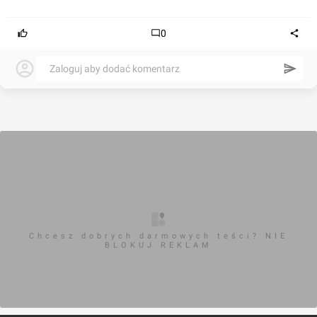
0
Zaloguj aby dodać komentarz
Chcesz dobrych darmowych teści? NIE
BLOKUJ REKLAM