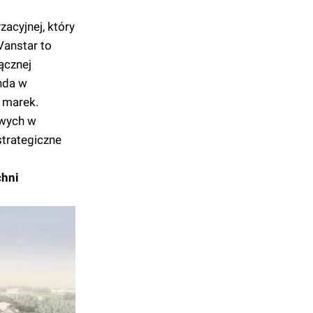
acyjnej, który
anstar to
ącznej
nda w
 marek.
owych w
strategiczne
chni