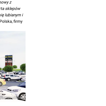
mowy z
rta sklepów
ię lubianym i
olska, firmy
Materiały inwestora