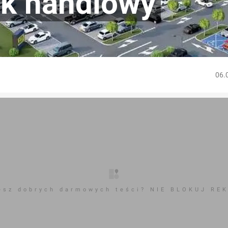
rk handlowy
06.
esz dobrych darmowych teści? NIE BLOKUJ RE