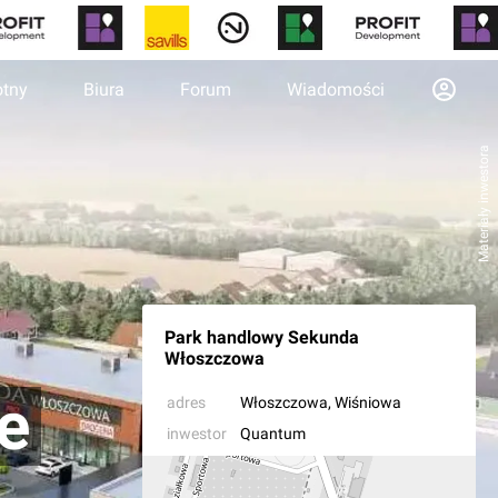
otny
Biura
Forum
Wiadomości
Materiały inwestora
Park handlowy Sekunda
Włoszczowa
e
adres
Włoszczowa
, Wiśniowa
inwestor
Quantum