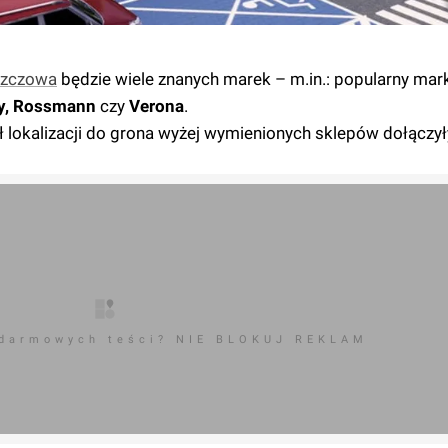
szczowa
będzie wiele znanych marek – m.in.: popularny ma
say, Rossmann
czy
Verona
.
ł lokalizacji do grona wyżej wymienionych sklepów dołączył
 darmowych teści? NIE BLOKUJ REKLAM