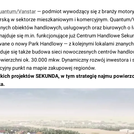
uantum/Vanstar
— podmiot wywodzący się z branży motoryz
erską w sektorze mieszkaniowym i komercyjnym. Quantum/V
snych obiektów handlowych, usługowych oraz biurowych o ł
najduje się m.in. funkcjonujące już Centrum Handlowe Seku
wane o nowy Park Handlowy — z kolejnymi lokalami znanych
jduje się także budowa sieci nowoczesnych centrów handl
owierzchni ok. 30.000 mkw. Dynamiczny rozwój inwestora i 
kcyjny punkt na mapie zakupowej regionów.
kich projektów SEKUNDA, w tym strategię najmu powierz
a.