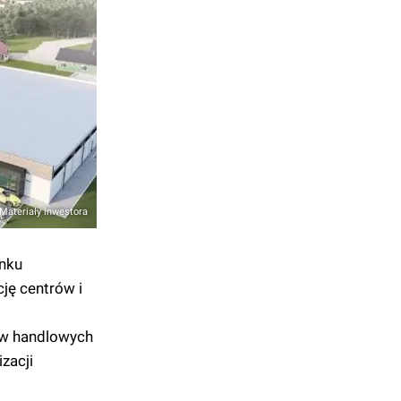
Materiały inwestora
ynku
ję centrów i
ów handlowych
zacji