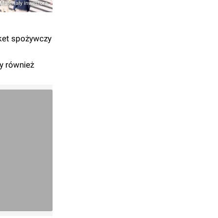
Materiały inwestora
rket spożywczy
y również