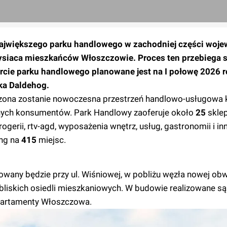
ajwiększego parku handlowego w zachodniej części woj
tysiaca mieszkańców Włoszczowie. Proces ten przebiega 
cie parku handlowego planowane jest na I połowę 2026 r
ka Daldehog.
na zostanie nowoczesna przestrzeń handlowo-usługowa k
ych konsumentów. Park Handlowy zaoferuje około
25
skle
gerii, rtv-agd, wyposażenia wnętrz, usług, gastronomii i in
ing na
415
miejsc.
wany będzie przy ul. Wiśniowej, w pobliżu węzła nowej ob
bliskich osiedli mieszkaniowych. W budowie realizowane są
partamenty Włoszczowa.