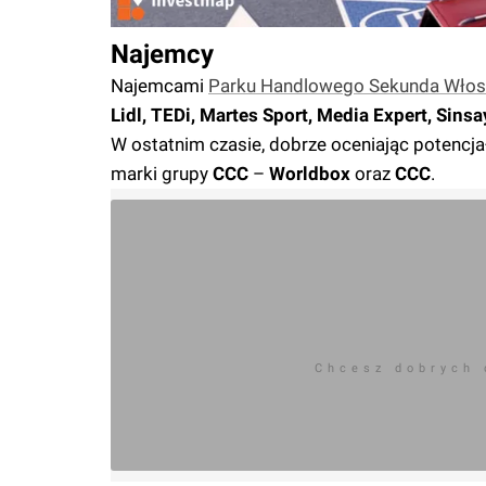
Najemcy
Najemcami
Parku Handlowego Sekunda Wło
Lidl, TEDi, Martes Sport, Media Expert, Sin
W ostatnim czasie, dobrze oceniając potencja
marki grupy
CCC
–
Worldbox
oraz
CCC
.
Chcesz dobrych