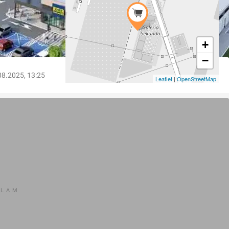
+
−
08.2025, 13:25
Leaflet
|
OpenStreetMap
KLAM