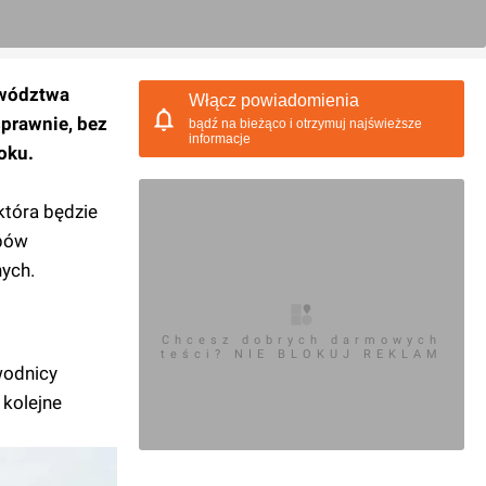
ewództwa
Włącz powiadomienia
sprawnie, bez
bądź na bieżąco i otrzymuj najświeższe
informacje
oku.
tóra będzie
pów
nych.
Chcesz dobrych darmowych
teści? NIE BLOKUJ REKLAM
wodnicy
 kolejne