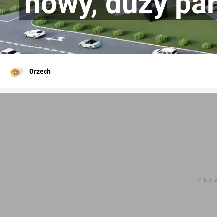
nowy, duży pa
Orzech
Chc