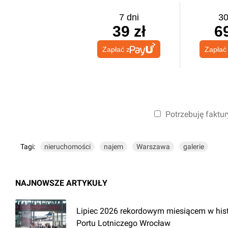
7 dni
30
39 zł
69
Zapłać z
Zapłać
Potrzebuję faktur
Tagi:
nieruchomości
najem
Warszawa
galerie
NAJNOWSZE ARTYKUŁY
Lipiec 2026 rekordowym miesiącem w hist
Portu Lotniczego Wrocław