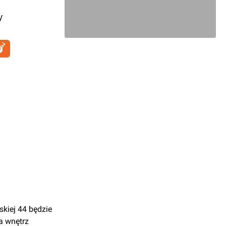
y
kiej 44 będzie
a wnętrz