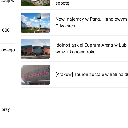
izacji w
sobotę
Nowi najemcy w Parku Handlowym 
ą
Gliwicach
 1000
[dolnośląskie] Cuprum Arena w Lubi
 nowego
wraz z końcem roku
[Kraków] Tauron zostaje w hali na d
i
 przy