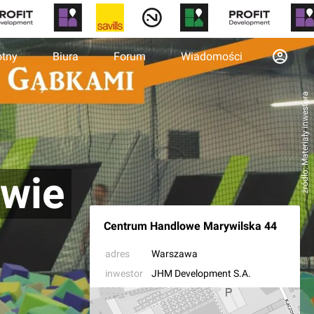
otny
Biura
Forum
Wiadomości
źródło: Materiały inwestora
awie
Centrum Handlowe Marywilska 44
adres
Warszawa
inwestor
JHM Development S.A.