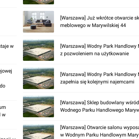
[Warszawa] Już wkrótce otwarcie s
meblowego w Marywilskiej 44
taje w
[Warszawa] Wodny Park Handlowy 
z pozwoleniem na użytkowanie
ejowej
[Warszawa] Wodny Park Handlowy 
zapełnia się kolejnymi najemcami
 do
[Warszawa] Sklep budowlany wśró
rum
Wodnego Parku Handlowego Maryw
l w
[Warszawa] Otwarcie salonu wypos
w Wodnym Parku Handlowym Maryw