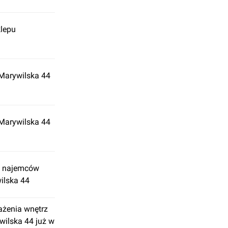
klepu
Marywilska 44
Marywilska 44
d najemców
ilska 44
ażenia wnętrz
ilska 44 już w