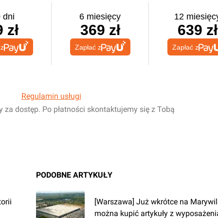
 dni
6 miesięcy
12 miesięc
 zł
369 zł
639 zł
 z
Zapłać z
Zapłać z
Regulamin usługi
y za dostęp. Po płatności skontaktujemy się z Tobą
PODOBNE ARTYKUŁY
orii
[Warszawa] Już wkrótce na Marywils
można kupić artykuły z wyposażeni