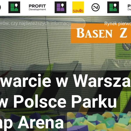
Rynek pierw
twarcie w Warsz
w Polsce Parku
mp Arena