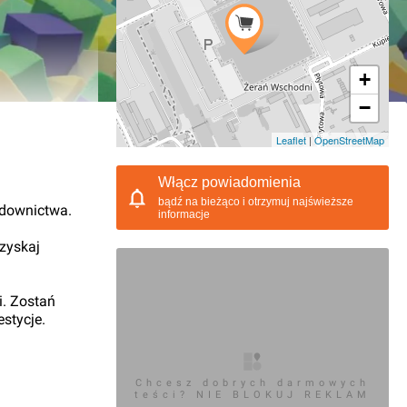
+
−
10.2017, 13:46
Leaflet
|
OpenStreetMap
Włącz powiadomienia
bądź na bieżąco i otrzymuj najświeższe
udownictwa.
informacje
 zyskaj
i. Zostań
stycje.
Chcesz dobrych darmowych
teści? NIE BLOKUJ REKLAM