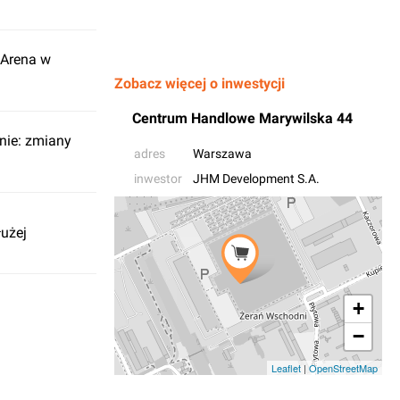
Arena w
Zobacz więcej o inwestycji
Centrum Handlowe Marywilska 44
nie: zmiany
adres
Warszawa
inwestor
JHM Development S.A.
łużej
+
−
Leaflet
|
OpenStreetMap