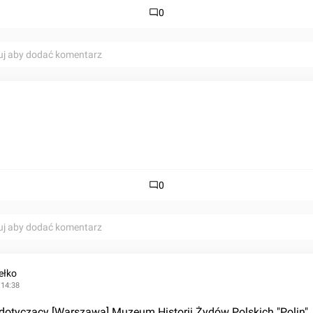
0
uj aby dodać komentarz
0
uj aby dodać komentarz
ełko
 14:38
dotyczący [Warszawa] Muzeum Historii Żydów Polskich "Polin" 