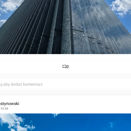
0
uj aby dodać komentarz
stynowski
 10:54