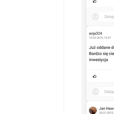
Zalog
anja324
15.02.2015, 13:07
Już oddane do
Bardzo się cie
inwestycja
Zalog
Jan Haw
29.01.2015,