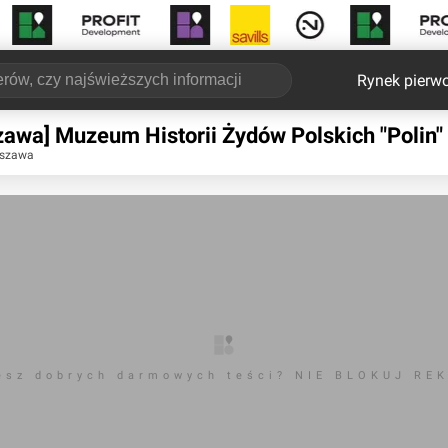
Rynek pierw
awa] Muzeum Historii Żydów Polskich "Polin"
rszawa
esz dobrych darmowych teści? NIE BLOKUJ RE