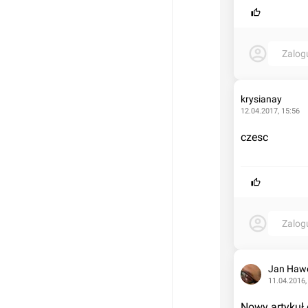
Zalog
krysianay
12.04.2017, 15:56
czesc
Zalog
Jan Haw
11.04.2016,
Nowy artykuł 