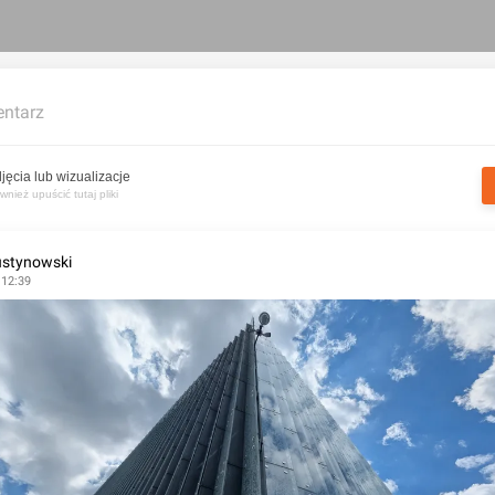
ntarz
jęcia lub wizualizacje
nież upuścić tutaj pliki
stynowski
 12:39