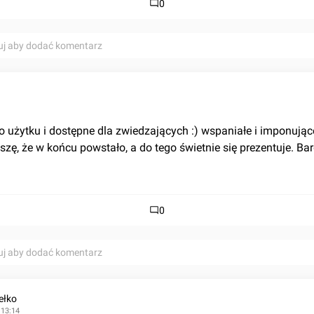
0
uj aby dodać komentarz
 użytku i dostępne dla zwiedzających :) wspaniałe i imponujące
szę, że w końcu powstało, a do tego świetnie się prezentuje. Bar
0
uj aby dodać komentarz
ełko
 13:14