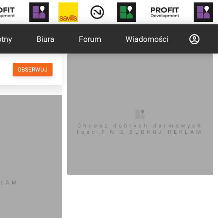
otny
Biura
Forum
Wiadomości
OBSERWUJ
Chcesz dobrych darmowych
teści? NIE BLOKUJ REKLAM
KLAM