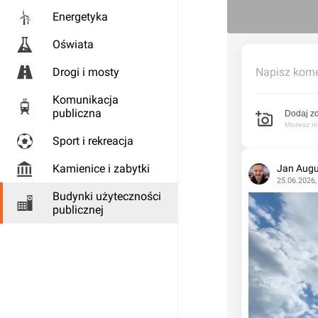
Energetyka
Oświata
Drogi i mosty
Napisz kome
Komunikacja
publiczna
Dodaj zd
Możesz rów
Sport i rekreacja
Kamienice i zabytki
Jan Augu
25.06.2026,
Budynki użyteczności
publicznej