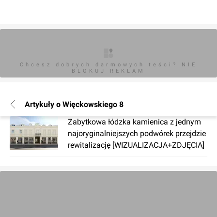
Chcesz dobrych darmowych teści? NIE
BLOKUJ REKLAM
Artykuły o Więckowskiego 8
Zabytkowa łódzka kamienica z jednym
najoryginalniejszych podwórek przejdzie
rewitalizację [WIZUALIZACJA+ZDJĘCIA]