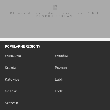
Chcesz dobrych darmowych teści? NIE
BLOKUJ REKLAM
POPULARNE REGIONY
Warszawa
Wrocław
Kraków
Poznań
Katowice
Lublin
Gdańsk
Łódź
Szczecin