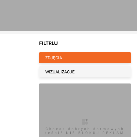
FILTRUJ
ZDJĘCIA
WIZUALIZACJE
Chcesz dobrych darmowych
teści? NIE BLOKUJ REKLAM