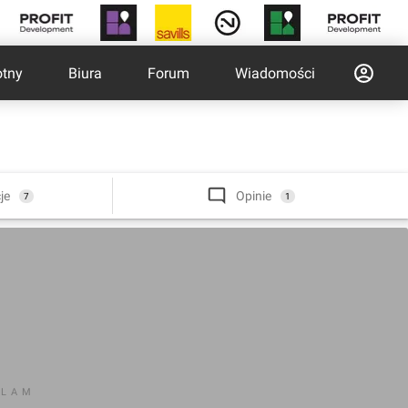
otny
Biura
Forum
Wiadomości
je
Opinie
7
1
KLAM