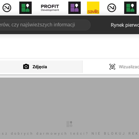
Rynek pierw
Zdjęcia
Wizualizac
esz dobrych darmowych teści? NIE BLOKUJ RE