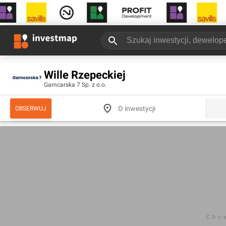
Wille Rzepeckiej
Garncarska 7 Sp. z o.o.
O inwestycji
OBSERWUJ
Chc