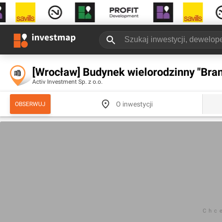
[Wrocław] Budynek wielorodzinny "Bra
Activ Investment Sp. z o.o.
O inwestycji
OBSERWUJ
Chc