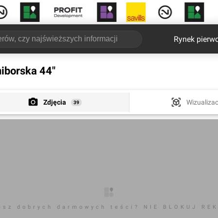
Rynek pierw
niborska 44"
Zdjęcia
Wizualizac
39
esz dobrych darmowych teści? NIE BLOKUJ RE