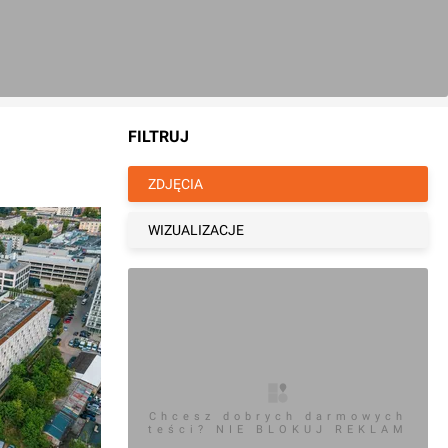
FILTRUJ
ZDJĘCIA
WIZUALIZACJE
Chcesz dobrych darmowych
teści? NIE BLOKUJ REKLAM