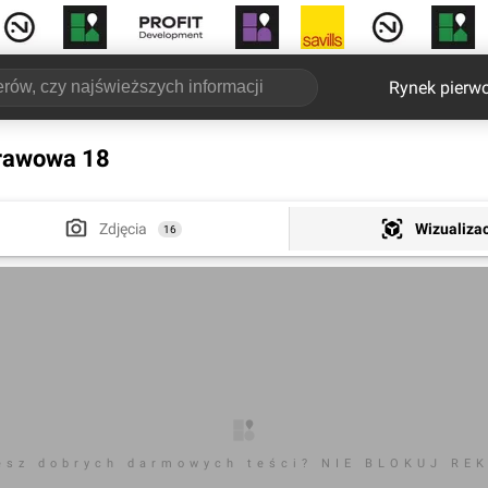
Rynek pierw
Trawowa 18
Zdjęcia
Wizualiza
16
esz dobrych darmowych teści? NIE BLOKUJ RE