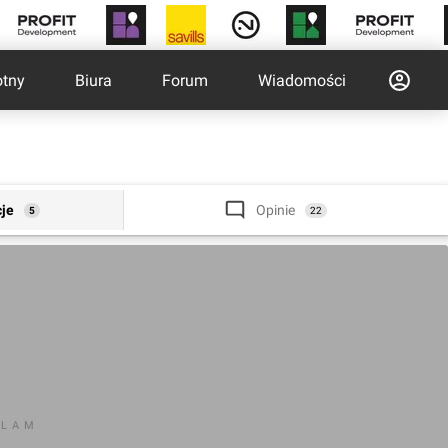
otny
Biura
Forum
Wiadomości
cje
Opinie
5
22
KLAM