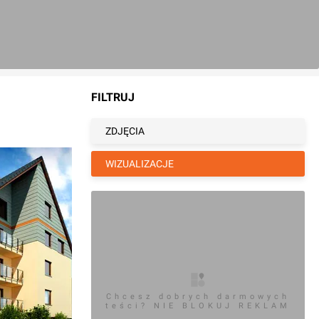
FILTRUJ
ZDJĘCIA
WIZUALIZACJE
Chcesz dobrych darmowych
teści? NIE BLOKUJ REKLAM