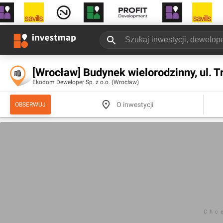
[Wrocław] Budynek wielorodzinny, ul. 
Ekodom Deweloper Sp. z o.o. (Wrocław)
O inwestycji
OBSERWUJ
Chc