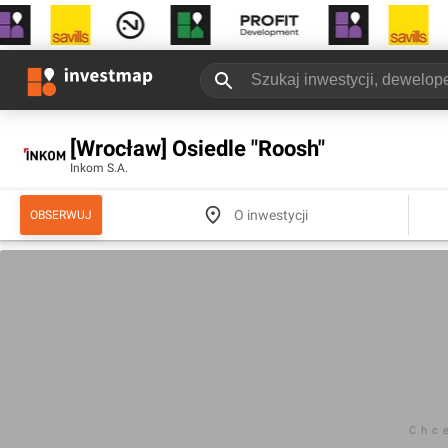
[Wrocław] Osiedle "Roosh"
Inkom S.A.
O inwestycji
OBSERWUJ
Chc