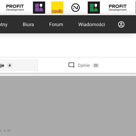
otny
Biura
Forum
Wiadomości
cje
Opinie
4
22
KLAM