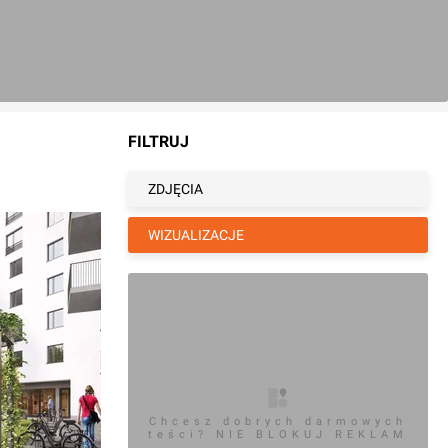
FILTRUJ
ZDJĘCIA
WIZUALIZACJE
Chcesz dobrych darmowych
teści? NIE BLOKUJ REKLAM