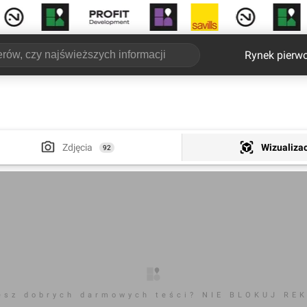
Rynek pierw
Zdjęcia
Wizualiza
92
esz dobrych darmowych teści? NIE BLOKUJ RE