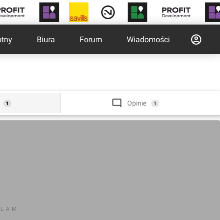
otny
Biura
Forum
Wiadomości
Opinie
1
1
KLAM