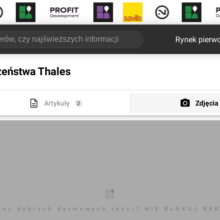
Rynek pierw
zeństwa Thales
Artykuły
Zdjęcia
2
esz dobrych darmowych teści? NIE BLOKUJ RE