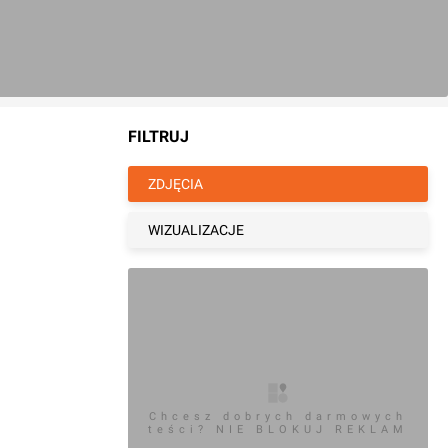
FILTRUJ
ZDJĘCIA
WIZUALIZACJE
Chcesz dobrych darmowych
teści? NIE BLOKUJ REKLAM