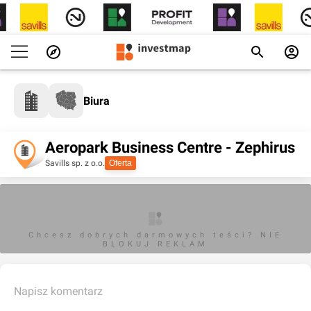
Biura
Aeropark Business Centre - Zephirus
Savills sp. z o.o.
Oferta
Chcesz dobrych darmowych teści? NIE
BLOKUJ REKLAM
Napisz komentarz