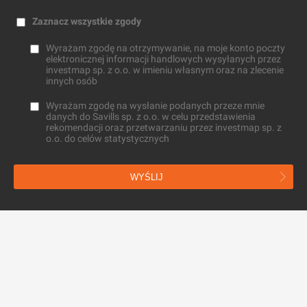
Zaznacz wszystkie zgody
Wyrażam zgodę na otrzymywanie, na moje konto poczty
elektronicznej informacji handlowych wysyłanych przez
investmap sp. z o.o. w imieniu własnym oraz na zlecenie
innych osób
Wyrażam zgodę na wysłanie podanych przeze mnie
danych do Savills sp. z o.o. w celu przedstawienia
rekomendacji oraz przetwarzaniu przez investmap sp. z
o.o. do celów statystycznych
WYŚLIJ