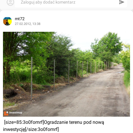
Zaloguj aby dodać komentarz
mt72
27.02.2012, 13:38
 [size=85:3o0fomrf]Ogradzanie terenu pod nową 
inwestycję[/size:3o0fomrf]