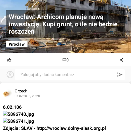
Wrocław: Archicom planuje nową
inwestycję. Kupi grunt, o ile nie będzie
roszczeń
Wrocław
0
Zaloguj aby dodać komentarz
Orzech
07.02.2016, 20:28
6.02.106
Zdjęcia: SLAV - 
http://wroclaw.dolny-slask.org.pl