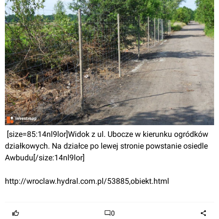
 [size=85:14nl9lor]Widok z ul. Ubocze w kierunku ogródków 
działkowych. Na działce po lewej stronie powstanie osiedle 
Awbudu[/size:14nl9lor]
http://wroclaw.hydral.com.pl/53885,obiekt.html
0