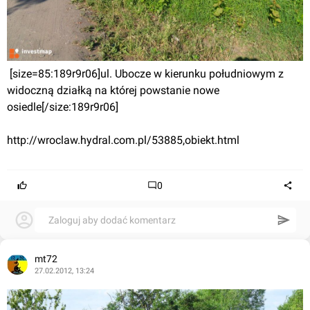
 [size=85:189r9r06]ul. Ubocze w kierunku południowym z 
widoczną działką na której powstanie nowe 
osiedle[/size:189r9r06]
http://wroclaw.hydral.com.pl/53885,obiekt.html
0
Zaloguj aby dodać komentarz
mt72
27.02.2012, 13:24