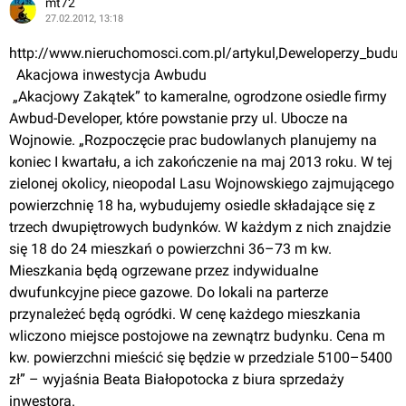
mt72
27.02.2012, 13:18
http://www.nieruchomosci.com.pl/artykul,Deweloperzy_buduj
  Akacjowa inwestycja Awbudu
 „Akacjowy Zakątek” to kameralne, ogrodzone osiedle firmy 
Awbud-Developer, które powstanie przy ul. Ubocze na 
Wojnowie. „Rozpoczęcie prac budowlanych planujemy na 
koniec I kwartału, a ich zakończenie na maj 2013 roku. W tej 
zielonej okolicy, nieopodal Lasu Wojnowskiego zajmującego 
powierzchnię 18 ha, wybudujemy osiedle składające się z 
trzech dwupiętrowych budynków. W każdym z nich znajdzie 
się 18 do 24 mieszkań o powierzchni 36–73 m kw. 
Mieszkania będą ogrzewane przez indywidualne 
dwufunkcyjne piece gazowe. Do lokali na parterze 
przynależeć będą ogródki. W cenę każdego mieszkania 
wliczono miejsce postojowe na zewnątrz budynku. Cena m 
kw. powierzchni mieścić się będzie w przedziale 5100–5400 
zł” – wyjaśnia Beata Białopotocka z biura sprzedaży 
inwestora.