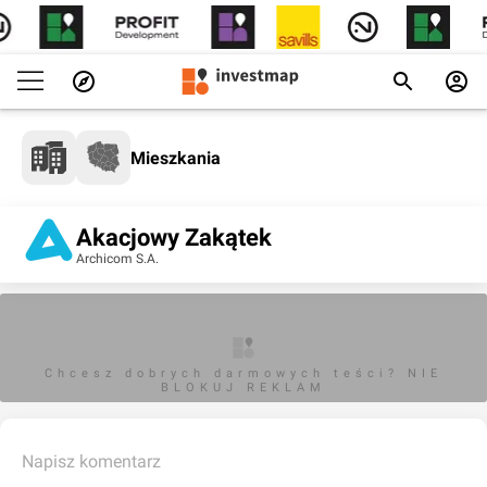
Mieszkania
Akacjowy Zakątek
Archicom S.A.
Chcesz dobrych darmowych teści? NIE
BLOKUJ REKLAM
Napisz komentarz