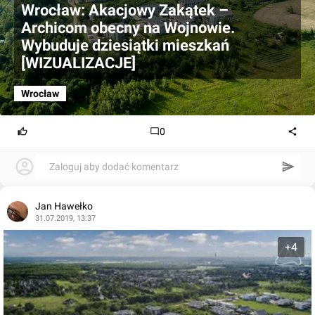
Wrocław: Akacjowy Zakątek –
Archicom obecny na Wojnowie.
Wybuduje dziesiątki mieszkań
[WIZUALIZACJE]
Wrocław
0
Zaloguj aby dodać komentarz
Jan Hawełko
31.07.2019, 13:37
+4