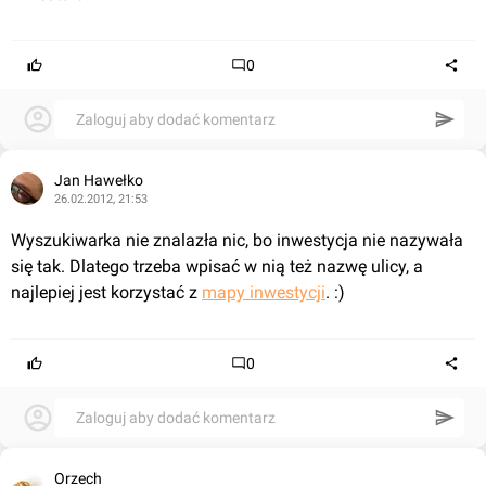
0
Zaloguj aby dodać komentarz
Jan Hawełko
26.02.2012, 21:53
Wyszukiwarka nie znalazła nic, bo inwestycja nie nazywała 
się tak. Dlatego trzeba wpisać w nią też nazwę ulicy, a 
najlepiej jest korzystać z 
mapy inwestycji
. :)
0
Zaloguj aby dodać komentarz
Orzech