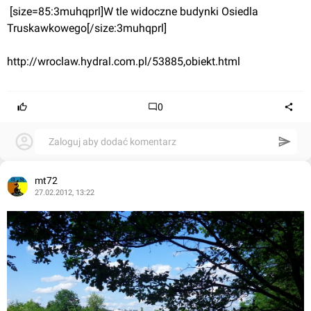
 [size=85:3muhqprl]W tle widoczne budynki Osiedla 
Truskawkowego[/size:3muhqprl]
http://wroclaw.hydral.com.pl/53885,obiekt.html
0
Zaloguj aby dodać komentarz
mt72
27.02.2012, 13:22