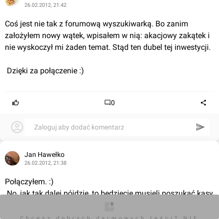
26.02.2012, 21:42
Coś jest nie tak z forumową wyszukiwarką. Bo zanim 
założyłem nowy wątek, wpisałem w nią: akacjowy zakątek i 
nie wyskoczył mi żaden temat. Stąd ten dubel tej inwestycji.
 Dzięki za połączenie :)
0
Zaloguj aby dodać komentarz
Jan Hawełko
26.02.2012, 21:38
Połączyłem. :)
 No, jak tak dalej pójdzie, to będziecie musieli poszukać kasy 
na nowych moderatorów. 
 Ja z MatKozem nie 
obsłużymy 16 województw inwestycji. ;)
Chcesz dobrych darmowych teści? NIE