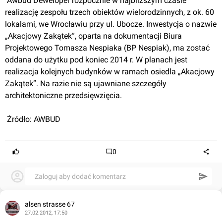
 Awbud Deweloper rozpocznie w najbliższym czasie 
realizację zespołu trzech obiektów wielorodzinnych, z ok. 60 
lokalami, we Wrocławiu przy ul. Ubocze. Inwestycja o nazwie 
„Akacjowy Zakątek”, oparta na dokumentacji Biura 
Projektowego Tomasza Nespiaka (BP Nespiak), ma zostać 
oddana do użytku pod koniec 2014 r. W planach jest 
realizacja kolejnych budynków w ramach osiedla „Akacjowy 
Zakątek”. Na razie nie są ujawniane szczegóły 
architektoniczne przedsięwzięcia.
 Żródło: AWBUD
0
Zaloguj aby dodać komentarz
alsen strasse 67
27.02.2012, 17:50