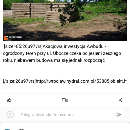
 [size=85:26u97vrs]Akacjowa inwestycja Awbudu - 
ogrodzony teren przy ul. Ubocze czeka od jesieni zeszłego 
roku, niebawem budowa ma się jednak rozpocząć
[/size:26u97vrs]
http://wroclaw.hydral.com.pl/53885,obiekt.ht
0
Zaloguj aby dodać komentarz