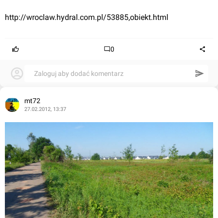
http://wroclaw.hydral.com.pl/53885,obiekt.html
0
Zaloguj aby dodać komentarz
mt72
27.02.2012, 13:37