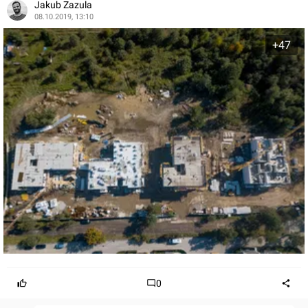
Jakub Zazula
08.10.2019, 13:10
+47
0