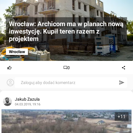
Wrocław: Archicom ma w planach nową
inwestycję. Kupił teren razem z
projektem
Wrocław
0
Zaloguj aby dodać komentarz
Jakub Zazula
04.03.2019, 19:16
+11