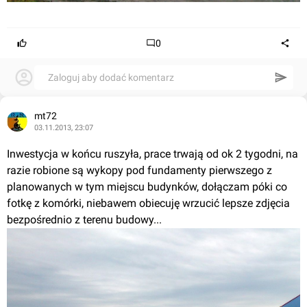
0
Zaloguj aby dodać komentarz
mt72
03.11.2013, 23:07
Inwestycja w końcu ruszyła, prace trwają od ok 2 tygodni, na 
razie robione są wykopy pod fundamenty pierwszego z 
planowanych w tym miejscu budynków, dołączam póki co 
fotkę z komórki, niebawem obiecuję wrzucić lepsze zdjęcia 
bezpośrednio z terenu budowy...