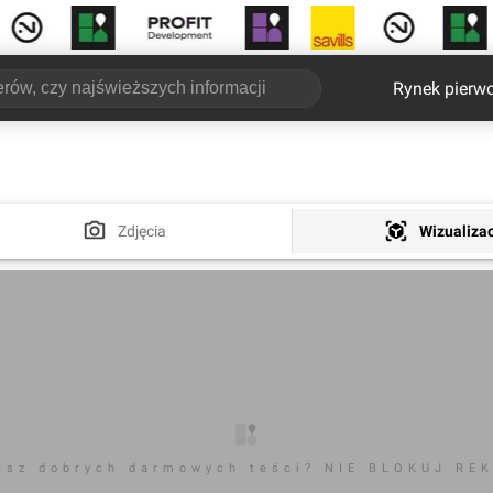
Rynek pierw
Zdjęcia
Wizualiza
esz dobrych darmowych teści? NIE BLOKUJ RE