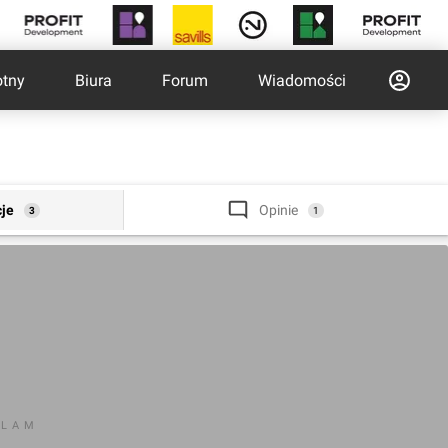
otny
Biura
Forum
Wiadomości
cje
Opinie
3
1
KLAM