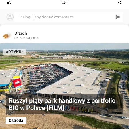
0
Zaloguj aby dodać komentarz
Orzech
02.09.2024, 08:39
ARTYKUŁ
Ruszył piąty park handlowy z portfolio
BIG w Polsce [FILM]
Ostróda