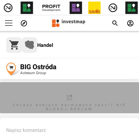
Handel
BIG Ostróda
Acteeum Group
Chcesz dobrych darmowych teści? NIE
BLOKUJ REKLAM
Napisz komentarz