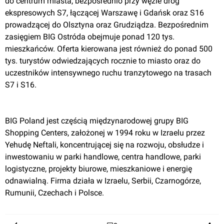
do centrum miasta, bezpośrednio przy węźle dróg 
ekspresowych S7, łączącej Warszawę i Gdańsk oraz S16 
prowadzącej do Olsztyna oraz Grudziądza. Bezpośrednim 
zasięgiem BIG Ostróda obejmuje ponad 120 tys. 
mieszkańców. Oferta kierowana jest również do ponad 500 
tys. turystów odwiedzających rocznie to miasto oraz do 
uczestników intensywnego ruchu tranzytowego na trasach 
S7 i S16.

BIG Poland jest częścią międzynarodowej grupy BIG 
Shopping Centers, założonej w 1994 roku w Izraelu przez 
Yehudę Neftali, koncentrującej się na rozwoju, obsłudze i 
inwestowaniu w parki handlowe, centra handlowe, parki 
logistyczne, projekty biurowe, mieszkaniowe i energię 
odnawialną. Firma działa w Izraelu, Serbii, Czarnogórze, 
Rumunii, Czechach i Polsce.