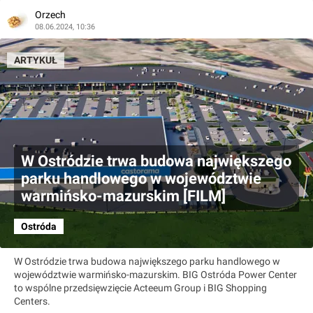
Orzech
08.06.2024, 10:36
ARTYKUŁ
W Ostródzie trwa budowa największego
parku handlowego w województwie
warmińsko-mazurskim [FILM]
Ostróda
W Ostródzie trwa budowa największego parku handlowego w
województwie warmińsko-mazurskim. BIG Ostróda Power Center
to wspólne przedsięwzięcie Acteeum Group i BIG Shopping
Centers.