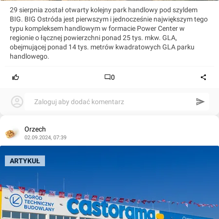
29 sierpnia został otwarty kolejny park handlowy pod szyldem
BIG. BIG Ostróda jest pierwszym i jednocześnie największym tego
typu kompleksem handlowym w formacie Power Center w
regionie o łącznej powierzchni ponad 25 tys. mkw. GLA,
obejmującej ponad 14 tys. metrów kwadratowych GLA parku
handlowego.
0
Zaloguj aby dodać komentarz
Orzech
02.09.2024, 07:39
ARTYKUŁ