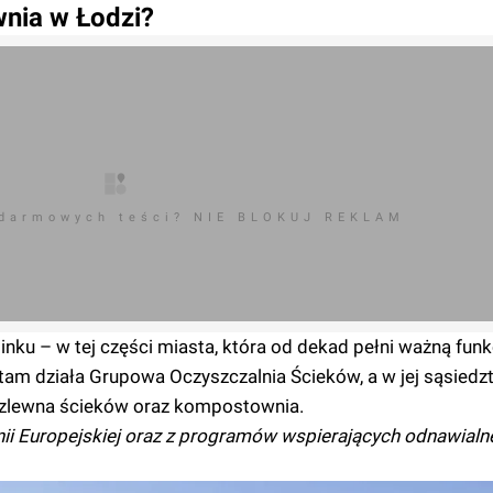
nia w Łodzi?
 darmowych teści? NIE BLOKUJ REKLAM
ku – w tej części miasta, która od dekad pełni ważną funk
tam działa Grupowa Oczyszczalnia Ścieków, a w jej sąsiedz
a zlewna ścieków oraz kompostownia.
nii Europejskiej oraz z programów wspierających odnawialn