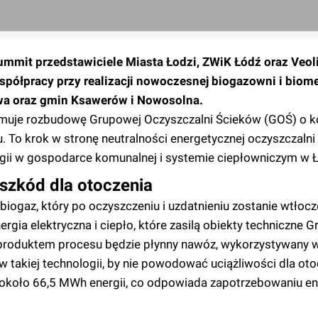
ummit przedstawiciele Miasta Łodzi, ZWiK Łódź oraz Veol
współpracy przy realizacji nowoczesnej biogazowni i biom
wa oraz gmin Ksawerów i Nowosolna.
muje rozbudowę Grupowej Oczyszczalni Ścieków (GOŚ) o k
 To krok w stronę neutralności energetycznej oczyszczalni
rgii w gospodarce komunalnej i systemie ciepłowniczym w Ł
szkód dla otoczenia
biogaz, który po oczyszczeniu i uzdatnieniu zostanie wtłoc
ergia elektryczna i ciepło, które zasilą obiekty techniczne 
roduktem procesu będzie płynny nawóz, wykorzystywany w 
takiej technologii, by nie powodować uciążliwości dla oto
 około 66,5 MWh energii, co odpowiada zapotrzebowaniu 