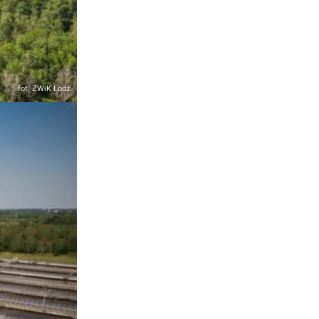
fot. ZWiK Łódź