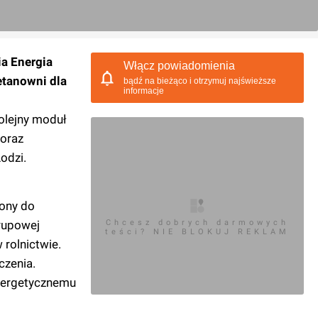
ia Energia
Włącz powiadomienia
etanowni dla
bądź na bieżąco i otrzymuj najświeższe
informacje
olejny moduł
 oraz
odzi.
zony do
Grupowej
Chcesz dobrych darmowych
teści? NIE BLOKUJ REKLAM
rolnictwie.
czenia.
energetycznemu