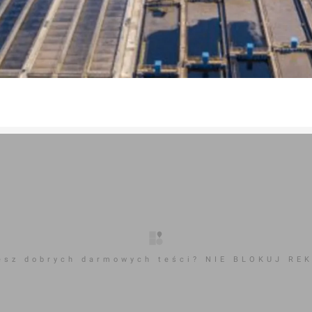
esz dobrych darmowych teści? NIE BLOKUJ RE