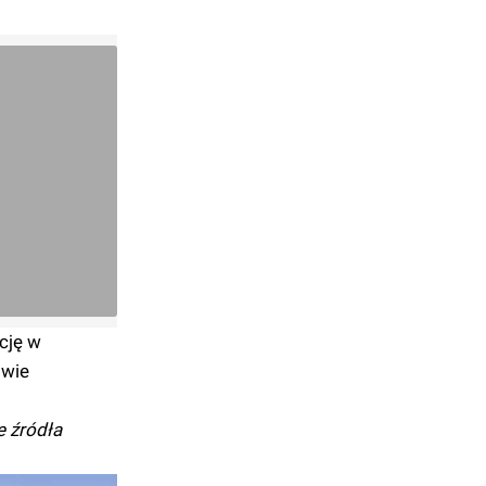
cję w
twie
e źródła