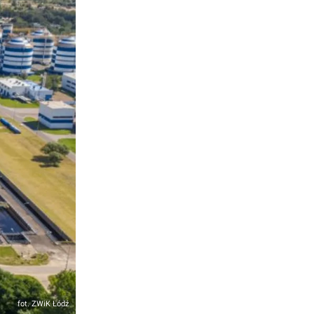
fot. ZWiK Łódź