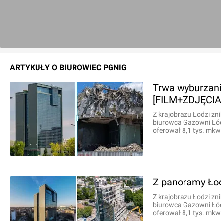
ARTYKUŁY O
BIUROWIEC PGNIG
Trwa wyburzan
[FILM+ZDJĘCIA
Z krajobrazu Łodzi zn
biurowca Gazowni Łód
oferował 8,1 tys. mkw
Z panoramy Łod
Z krajobrazu Łodzi zn
biurowca Gazowni Łód
oferował 8,1 tys. mkw