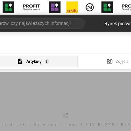
Rynek pierw
Artykuły
Zdjęcia
3
esz dobrych darmowych teści? NIE BLOKUJ RE