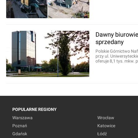
Dawny biurowiec
sprzedany
Polskie Górnictwo Na
przy ul. Uniwersyteck
oferuje 8,1 tys. mkw. 
POPULARNE REGIONY
Warszawa
Wrocław
Poznań
Katowice
Gdańsk
Łódź