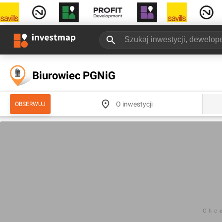
Biurowiec PGNiG
O inwestycji
OBSERWUJ
Chc