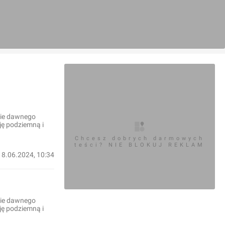
anie dawnego
ję podziemną i
Chcesz dobrych darmowych
teści? NIE BLOKUJ REKLAM
18.06.2024, 10:34
anie dawnego
ję podziemną i