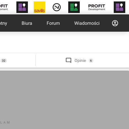
otny
Biura
Forum
Wiadomości
Opinie
32
6
KLAM