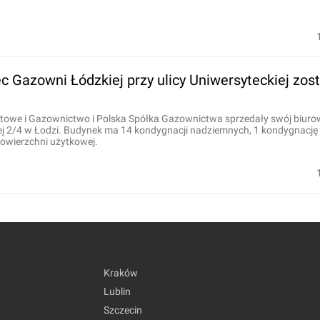
 Gazowni Łódzkiej przy ulicy Uniwersyteckiej zost
ftowe i Gazownictwo i Polska Spółka Gazownictwa sprzedały swój biuro
iej 2/4 w Łodzi. Budynek ma 14 kondygnacji nadziemnych, 1 kondygnację
powierzchni użytkowej.
Kraków
Lublin
Szczecin