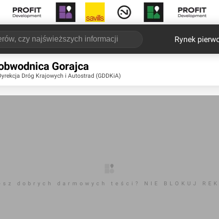
Rynek pierw
obwodnica Gorajca
Dyrekcja Dróg Krajowych i Autostrad (GDDKiA)
esz dobrych darmowych teści? NIE BLOKUJ RE