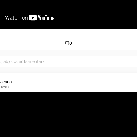
0
uj aby dodać komentarz
 Jenda
 12:08