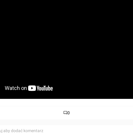
0
uj aby dodać komentarz