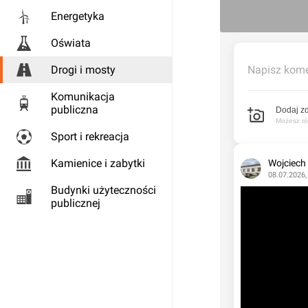
Energetyka
Oświata
Drogi i mosty
Napisz kome
Komunikacja
publiczna
Dodaj zd
Możesz rów
Sport i rekreacja
Kamienice i zabytki
Wojciech
08.07.2026,
Budynki użyteczności
publicznej