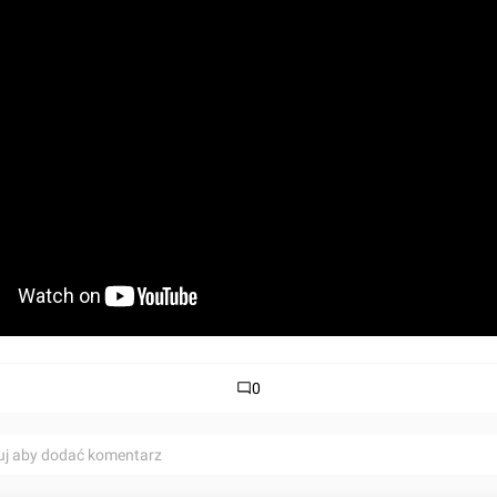
0
uj aby dodać komentarz