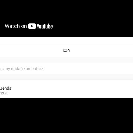
0
uj aby dodać komentarz
 Jenda
 13:20