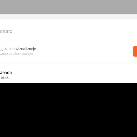
ntarz
jęcia lub wizualizacje
nież upuścić tutaj pliki
 Jenda
 16:46