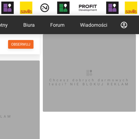
otny
Biura
Forum
Wiadomości
OBSERWUJ
Chcesz dobrych darmowych
teści? NIE BLOKUJ REKLAM
KLAM