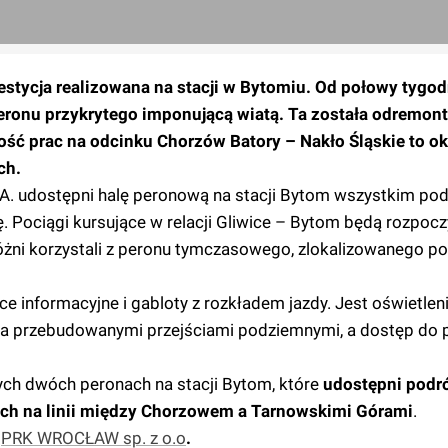
westycja realizowana na stacji w Bytomiu. Od połowy tygo
ronu przykrytego imponującą wiatą. Ta została odremon
ść prac na odcinku Chorzów Batory – Nakło Śląskie to ok.
ch.
.A. udostępni halę peronową na stacji Bytom wszystkim po
. Pociągi kursujące w relacji Gliwice – Bytom będą rozpocz
óżni korzystali z peronu tymczasowego, zlokalizowanego po
e informacyjne i gabloty z rozkładem jazdy. Jest oświetleni
ma przebudowanymi przejściami podziemnymi, a dostęp do
ych dwóch peronach na stacji Bytom, które
udostępni pod
ch na linii między Chorzowem a Tarnowskimi Górami
.
a
PRK WROCŁAW sp. z o.o
.