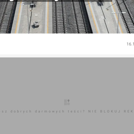
16.
esz dobrych darmowych teści? NIE BLOKUJ RE