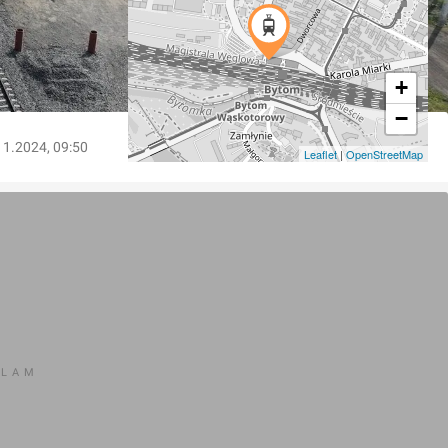
+
−
11.2024, 09:50
Leaflet
|
OpenStreetMap
KLAM