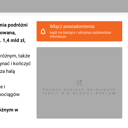
dnia podróżni
Włącz powiadomienia
towana,
bądź na bieżąco i otrzymuj najświeższe
informacje
 1,4 mld zł,
dróżnym, także
ynać i kończyć
za halą
e i
Chcesz dobrych darmowych
 pociągów
teści? NIE BLOKUJ REKLAM
różnym w