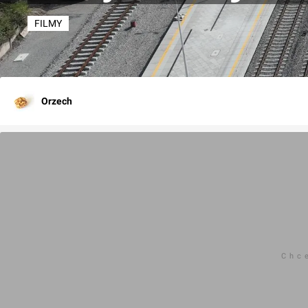
FILMY
Orzech
Chc