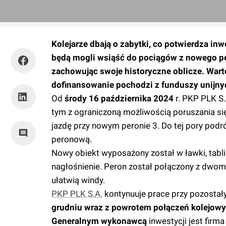
Kolejarze dbają o zabytki, co potwierdza in
będą mogli wsiąść do pociągów z nowego pe
zachowując swoje historyczne oblicze. Warto
dofinansowanie pochodzi z funduszy unijny
Od
środy 16 października 2024
r. PKP PLK S
tym z ograniczoną możliwością poruszania się
jazdę przy nowym peronie 3. Do tej pory podr
peronową.
Nowy obiekt wyposażony został w ławki, tablic
nagłośnienie. Peron został połączony z dwo
ułatwią windy.
PKP PLK S.A.
kontynuuje prace przy pozostał
grudniu wraz z powrotem połączeń kolejowy
Generalnym wykonawcą
inwestycji jest firm