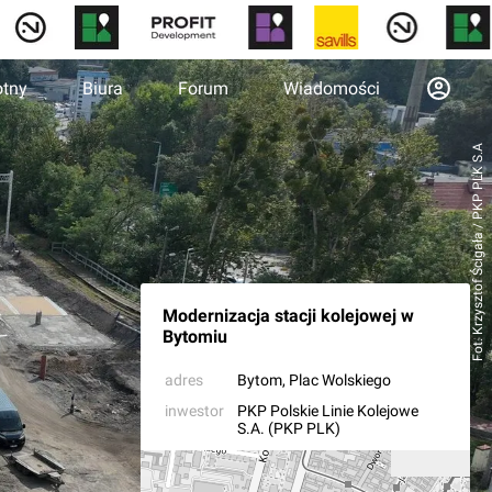
otny
Biura
Forum
Wiadomości
Fot. Krzysztof Ścigała / PKP PLK S.A
Modernizacja stacji kolejowej w
Bytomiu
adres
Bytom
, Plac Wolskiego
inwestor
PKP Polskie Linie Kolejowe
S.A. (PKP PLK)