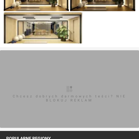
Chcesz dobrych darmowych teści? NIE
BLOKUJ REKLAM
POPULARNE REGIONY