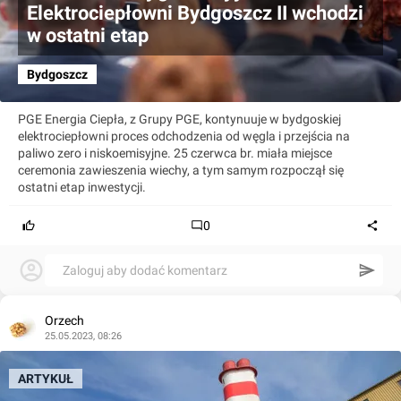
Elektrociepłowni Bydgoszcz II wchodzi
w ostatni etap
Bydgoszcz
PGE Energia Ciepła, z Grupy PGE, kontynuuje w bydgoskiej
elektrociepłowni proces odchodzenia od węgla i przejścia na
paliwo zero i niskoemisyjne. 25 czerwca br. miała miejsce
ceremonia zawieszenia wiechy, a tym samym rozpoczął się
ostatni etap inwestycji.
0
Zaloguj aby dodać komentarz
Orzech
25.05.2023, 08:26
ARTYKUŁ