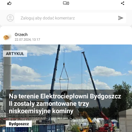
0
Zaloguj aby dodać komentarz
Orzech
22.07.2024, 13:17
ARTYKUŁ
Na terenie Elektrociepłowni Bydgoszcz
II zostały zamontowane trzy
niskoemisyjne kominy
Bydgoszcz