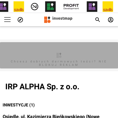
Chcesz dobrych darmowych teści? NIE
BLOKUJ REKLAM
IRP ALPHA Sp. z o.o.
INWESTYCJE (1)
Osiedle, ul. Kazimierza Bieńkowskiego (Nowe