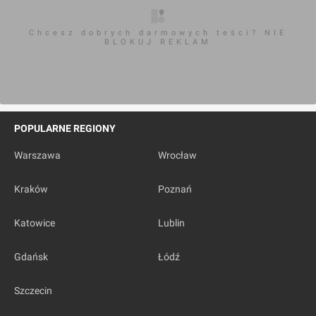
Warszawa
, Siewierska 18
Chcesz dobrych darmowych teści? NIE
BLOKUJ REKLAM
POPULARNE REGIONY
Warszawa
Wrocław
Kraków
Poznań
Katowice
Lublin
Gdańsk
Łódź
Szczecin