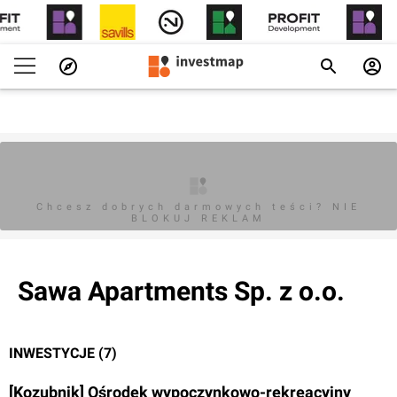
Chcesz dobrych darmowych teści? NIE
BLOKUJ REKLAM
Sawa Apartments Sp. z o.o.
INWESTYCJE (7)
[Kozubnik] Ośrodek wypoczynkowo-rekreacyjny