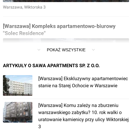
Warszawa
, Wiktorska 3
[Warszawa] Kompleks apartamentowo-biurowy
"Solec Residence"
POKAŻ WSZYSTKIE
ARTYKUŁY O SAWA APARTMENTS SP. Z O.O.
[Warszawa] Ekskluzywny apartamentowiec
stanie na Starej Ochocie w Warszawie
Warszawa
, Solec
[Warszawa] Komu zależy na zburzeniu
[Zegrze] Apartamenty, ul. Oficerska (Jezioro
warszawskiego zabytku? 10. rok walki o
Zegrzyńskie)
uratowanie kamienicy przy ulicy Wiktorskiej
3