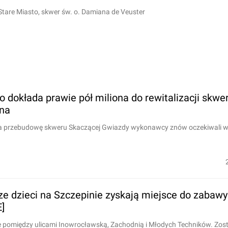
Stare Miasto, skwer św. o. Damiana de Veuster
 dokłada prawie pół miliona do rewitalizacji skwe
ina
a przebudowę skweru Skaczącej Gwiazdy wykonawcy znów oczekiwali więc
ze dzieci na Szczepinie zyskają miejsce do zabawy
]
pomiędzy ulicami Inowrocławską, Zachodnią i Młodych Techników. Zostan