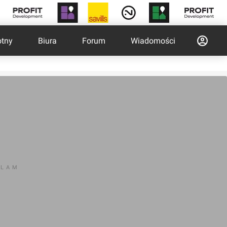
otny
Biura
Forum
Wiadomości
KLAM