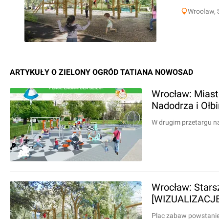
Wrocław, 
ARTYKUŁY O ZIELONY OGRÓD TATIANA NOWOSAD
Wrocław: Miasto
Nadodrza i Ołb
W drugim przetargu n
Wrocław: Stars
[WIZUALIZACJE
Plac zabaw powstanie 