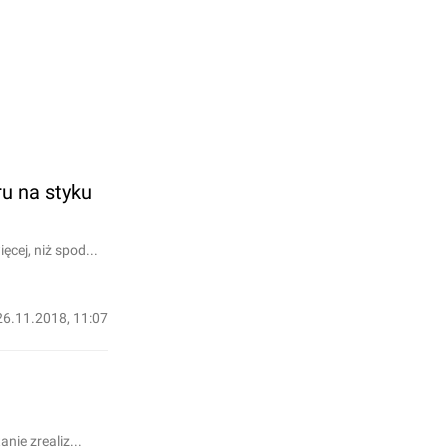
ru na styku
ej, niż spod...
26.11.2018, 11:07
ie zrealiz...