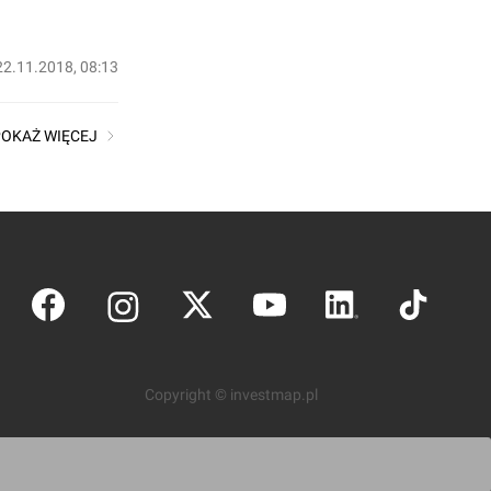
22.11.2018, 08:13
POKAŻ WIĘCEJ
Copyright © investmap.pl