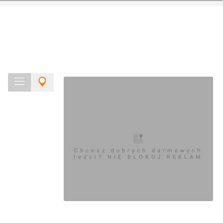
Chcesz dobrych darmowych
teści? NIE BLOKUJ REKLAM