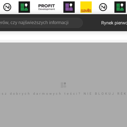
Rynek pierw
esz dobrych darmowych teści? NIE BLOKUJ RE