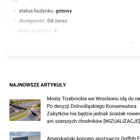
status budynku
:
gotowy
dostępność
:
Od zaraz
klasa budynku
:
A
certyfikat
:
WELL, BREEAM
liczba miejsc parkingowych
:
118
współczynnik powierzchni wspólnych
:
0.00
czynsz wywoławczy
:
14.50 EUR
minimalny okres najmu (w latach)
:
5
NAJNOWSZE ARTYKUŁY
współczynnik miejsc parkingowych
:
1/33
Mosty Trzebnickie we Wrocławiu idą do r
liczba podziemnych miejsc parkingowych
:
122
Po decyzji Dolnośląskiego Konserwatora
kontrola dostępu
Zabytków nie będzie jednak ścieżek rowe
klimatyzacja
ani szerszych chodników [WIZUALIZACJE]
BMS
Amerykański koncern spożywczy Griffith 