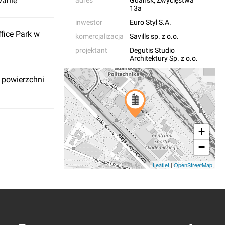
wanie
13a
inwestor
Euro Styl S.A.
fice Park w
komercjalizacja
Savills sp. z o.o.
projektant
Degutis Studio
Architektury Sp. z o.o.
 powierzchni
+
−
Leaflet
|
OpenStreetMap