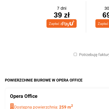
7 dni
30
39 zł
69
Zapłać z
Zapłać
Potrzebuję faktur
POWIERZCHNIE BIUROWE W
OPERA OFFICE
Opera Office
2
Dostępna powierzchnia:
259
m