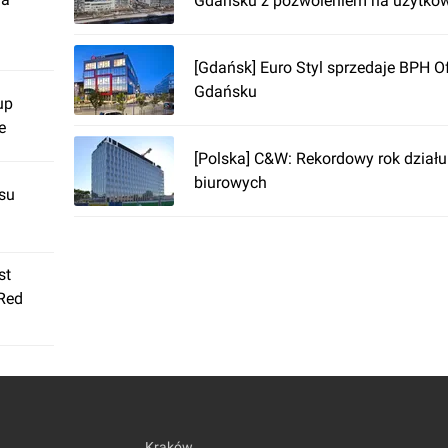
Gdańsku z pozwoleniem na użytko
[Gdańsk] Euro Styl sprzedaje BPH Of
Gdańsku
up
e
[Polska] C&W: Rekordowy rok działu
biurowych
su
st
 Red
Kraków