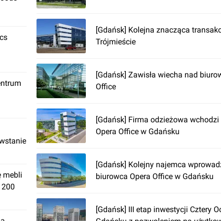
[Gdańsk] Kolejna znacząca transak
ics
Trójmieście
[Gdańsk] Zawisła wiecha nad biu
entrum
Office
[Gdańsk] Firma odzieżowa wchodzi
Opera Office w Gdańsku
owstanie
[Gdańsk] Kolejny najemca wprowadz
ę mebli
biurowca Opera Office w Gdańsku
. 200
[Gdańsk] III etap inwestycji Cztery 
ja