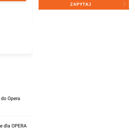
przetwarzaniu przez investmap
ZAPYTAJ
sp. z o.o. do celów statystycznych
 do Opera
ie dla OPERA