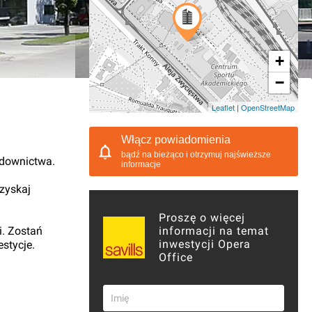
+
−
07.2012, 13:30
Leaflet
|
OpenStreetMap
Włącz powiadomienia
bądź na bieżąco i otrzymuj najświeższe
udownictwa.
informacje
 zyskaj
Proszę o więcej
i. Zostań
informacji na temat
inwestycji Opera
stycje.
Office