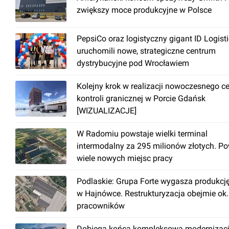
sieć komputerowa
zwiększy moce produkcyjne w Polsce
światłowód
monitoring
PepsiCo oraz logistyczny gigant ID Logist
otwierane okna
uruchomili nowe, strategiczne centrum
dystrybucyjne pod Wrocławiem
podłoga techniczna
recepcja
Kolejny krok w realizacji nowoczesnego c
kontroli granicznej w Porcie Gdańsk
ochrona
[WIZUALIZACJE]
czujniki dymu
podwieszany sufit
W Radomiu powstaje wielki terminal
intermodalny za 295 milionów złotych. P
przewody telekomunikacyjne
wiele nowych miejsc pracy
dwa źródła zasilania
Podlaskie: Grupa Forte wygasza produkcj
w Hajnówce. Restrukturyzacja obejmie ok
pracowników
Dobiega końca kompleksowa modernizac