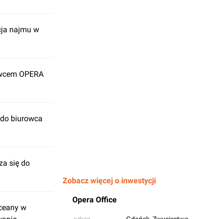
cja najmu w
rowcem OPERA
 do biurowca
a się do
Zobacz więcej o inwestycji
Opera Office
Oceany w
adres
Gdańsk
, Zwycięstwa