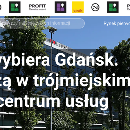
Rynek pierw
ybiera Gdańsk.
ą w trójmiejski
centrum usług