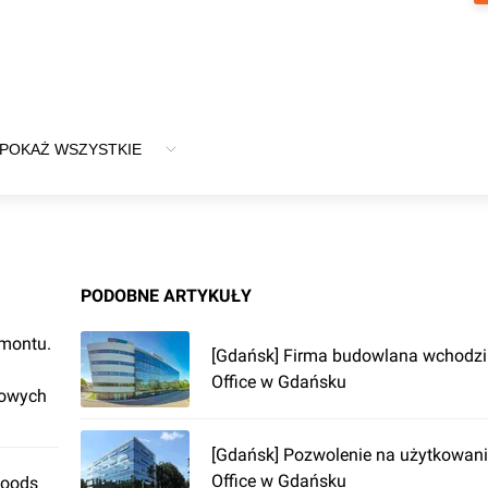
POKAŻ WSZYSTKIE
PODOBNE ARTYKUŁY
emontu.
[Gdańsk] Firma budowlana wchodzi
Office w Gdańsku
rowych
[Gdańsk] Pozwolenie na użytkowan
Office w Gdańsku
Foods