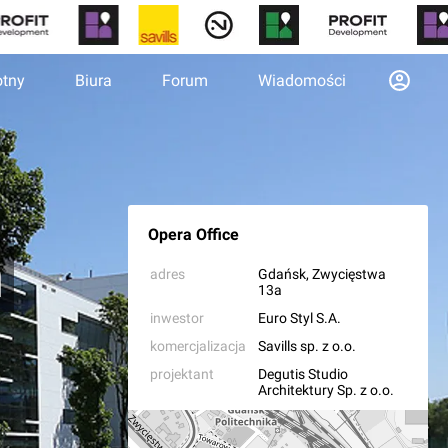
otny
Biura
Forum
Wiadomości
Opera Office
m
adres
Gdańsk
, Zwycięstwa
13a
inwestor
Euro Styl S.A.
komercjalizacja
Savills sp. z o.o.
projektant
Degutis Studio
Architektury Sp. z o.o.