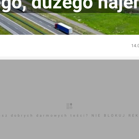
go, dużego naj
14.
esz dobrych darmowych teści? NIE BLOKUJ RE