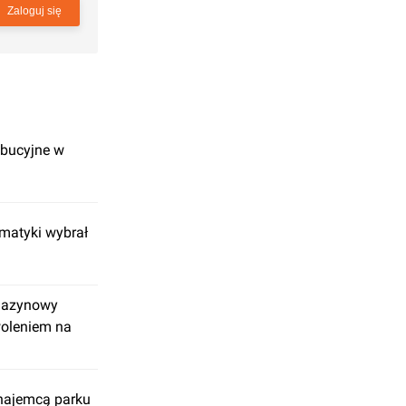
Zaloguj się
bucyjne w
matyki wybrał
gazynowy
oleniem na
najemcą parku