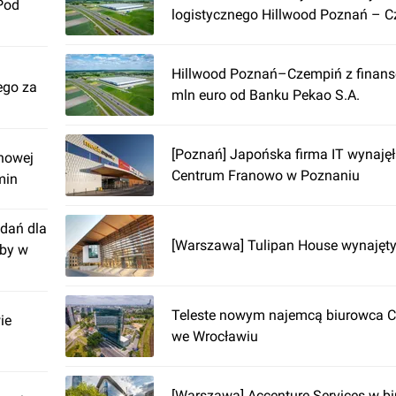
Pod
logistycznego Hillwood Poznań – 
Hillwood Poznań–Czempiń z finan
ego za
mln euro od Banku Pekao S.A.
[Poznań] Japońska firma IT wynajęł
nowej
Centrum Franowo w Poznaniu
min
dań dla
[Warszawa] Tulipan House wynajęt
żby w
Teleste nowym najemcą biurowca 
ie
we Wrocławiu
[Warszawa] Accenture Services w b