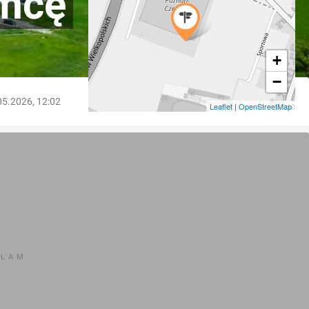
emcę
+
−
05.2026, 12:02
Leaflet
|
OpenStreetMap
KLAM