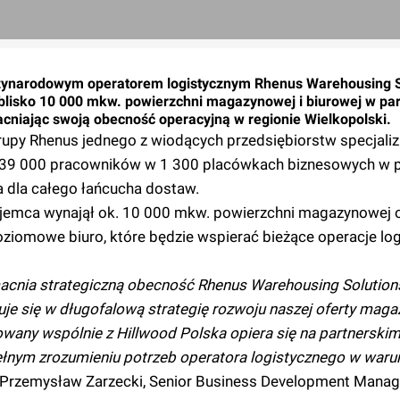
zynarodowym operatorem logistycznym Rhenus Warehousing S
blisko 10 000 mkw. powierzchni magazynowej i biurowej w pa
niając swoją obecność operacyjną w regionie Wielkopolski.
rupy Rhenus jednego z wiodących przedsiębiorstw specjaliz
nia 39 000 pracowników w 1 300 placówkach biznesowych w
a dla całego łańcucha dostaw.
jemca wynajął ok. 10 000 mkw. powierzchni magazynowej 
ziomowe biuro, które będzie wspierać bieżące operacje lo
cnia strategiczną obecność Rhenus Warehousing Solution
uje się w długofalową strategię rozwoju naszej oferty mag
wany wspólnie z Hillwood Polska opiera się na partnerskim
ełnym zrozumieniu potrzeb operatora logistycznego w war
Przemysław Zarzecki, Senior Business Development Manag