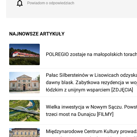
Powiadom o odpowiedziach
NAJNOWSZE ARTYKUŁY
POLREGIO zostaje na małopolskich torach
Pałac Silbersteinów w Lisowicach odzysk
dawny blask. Zabytkowa rezydencja w woj
łódzkim z unijnym wsparciem [ZDJĘCIA]
Wielka inwestycja w Nowym Sączu. Pows
trzeci most na Dunajcu [FILMY]
Międzynarodowe Centrum Kultury prowad