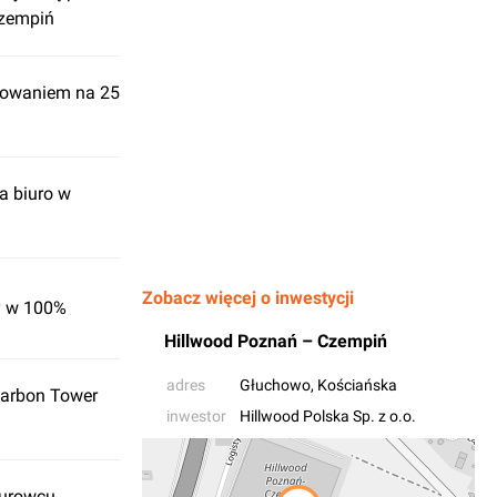
Czempiń
sowaniem na 25
a biuro w
Zobacz więcej o inwestycji
y w 100%
Hillwood Poznań – Czempiń
adres
Głuchowo
, Kościańska
Carbon Tower
inwestor
Hillwood Polska Sp. z o.o.
iurowcu