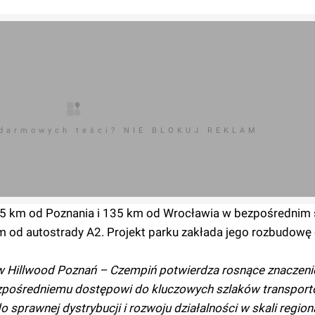
 darmowych teści? NIE BLOKUJ REKLAM
 35 km od Poznania i 135 km od Wrocławia w bezpośrednim 
m od autostrady A2. Projekt parku zakłada jego rozbudowę 
Hillwood Poznań – Czempiń potwierdza rosnące znaczenie t
bezpośredniemu dostępowi do kluczowych szlaków transpor
prawnej dystrybucji i rozwoju działalności w skali regiona