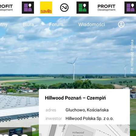
otny
Biura
Forum
Wiadomości
Fot. Hillwood Polska
Hillwood Poznań – Czempiń
adres
Głuchowo
, Kościańska
inwestor
Hillwood Polska Sp. z o.o.