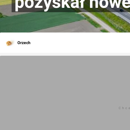
pozyskał nowe
Orzech
Chc