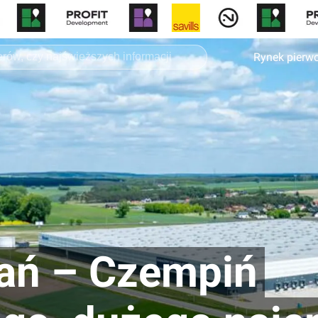
Rynek pierw
ań – Czempiń