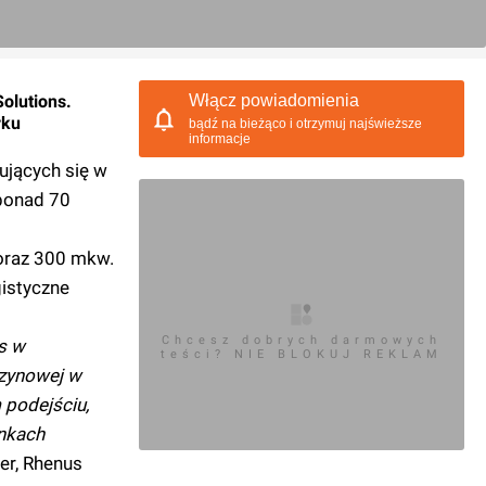
olutions.
Włącz powiadomienia
rku
bądź na bieżąco i otrzymuj najświeższe
informacje
ujących się w
 ponad 70
oraz 300 mkw.
gistyczne
Chcesz dobrych darmowych
s w
teści? NIE BLOKUJ REKLAM
azynowej w
 podejściu,
unkach
er, Rhenus