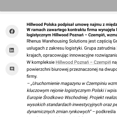
Hillwood Polska podpisał umowę najmu z międ
W ramach zawartego kontraktu firma wynajęła 
logistycznym Hillwood Poznań – Czempiń, wzmac
Rhenus Warehousing Solutions jest częścią G
usługach z zakresu logistyki. Grupa zatrud
krajach, opracowując innowacyjne rozwiązani
W kompleksie
Hillwood Poznań – Czempiń
na
powierzchni biurowej przeznaczonej na dwupo
firmy.
– „Uruchomienie magazynu w Czempiniu wzma
kluczowym rejonie logistycznym Polski i wpis
Europie Środkowo Wschodniej. Projekt realizo
wysokich standardach inwestycyjnych oraz p
dynamicznych zmian rynkowych” –
podkreśla 