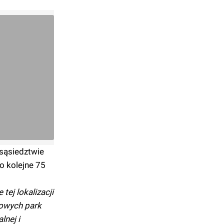
sąsiedztwie
o kolejne 75
ej lokalizacji
towych park
lnej i