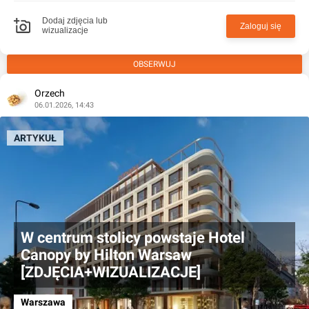
Dodaj zdjęcia lub
Zaloguj się
wizualizacje
OBSERWUJ
Orzech
06.01.2026, 14:43
ARTYKUŁ
W centrum stolicy powstaje Hotel
Canopy by Hilton Warsaw
[ZDJĘCIA+WIZUALIZACJE]
Warszawa