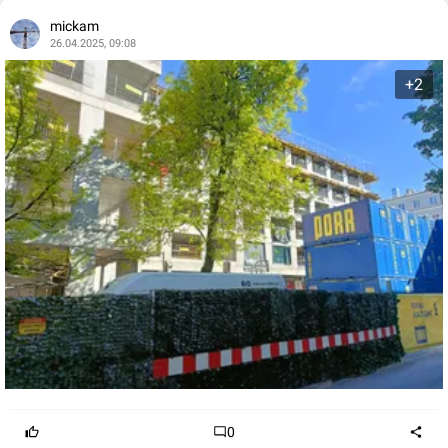
mickam
26.04.2025, 09:08
+2
0